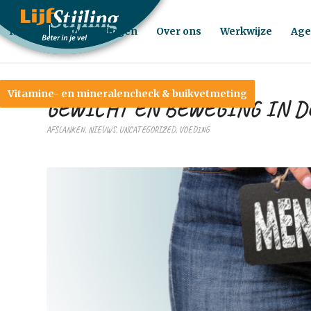
Home
Behandelingen
Over ons
Werkwijze
Age
Vitamine- en mineralencheck & buikvetmeting
GEWICHT EN BEWEGING IN D
AFSLANKEN
,
NIEUWS
,
UNCATEGORIZED
,
VOEDING