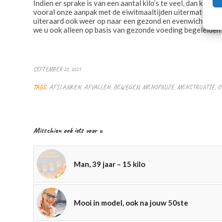
Indien er sprake is van een aantal kilo’s te veel, dan kunt u ui
vooral onze aanpak met de eiwitmaaltijden uitermate geschi
uiteraard ook weer op naar een gezond en evenwichtig vo
we u ook alleen op basis van gezonde voeding begeleiden 
SEPTEMBER 20, 2021
TAGS:
AFSLANKEN
,
AFVALLEN
,
BEWEGEN
,
MENOPAUZE
,
MENSTRUATIE
,
O
Misschien ook iets voor u
Man, 39 jaar – 15 kilo
Mooi in model, ook na jouw 50ste