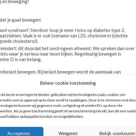
g en beweging!
 dat je gaat bewegen:
ool syndroom
”; hierdoor loop je meer risico op diabetes type 2,
aatziekten. Vaak is er ook toename van LDL-cholesterol (slechte
goede cholesterol).
ermindert; dit doordat het oestrogeen afneemt. We spreken dan over
s iets waar je serieus naar moet kijken. Regelmatig bewegen is
mine D is van belang.
 onbelast bewegen. Bij belast bewegen wordt de aanmaak van
/pilates, fitness, dansen, hardlopen. Maar ook skaten, tennissen,
onbelast bewegen wordt de aanmaak van botcellen niet gestimuleerd
Beheer cookie toestemming
t het de capaciteit van hart en longen en verbrand je er natuurlijk
de beste ervaringen te bieden, gebruiken wij technologieën zoals cookies om
ormatie over je apparaat op te slaan en/of te raadplegen. Door in te stemmen met dez
en per week en dan minimaal een half uur matig actief. Huishoudelijk
hnologieën kunnen wij gegevens zoals surfgedrag of unieke ID's op deze site
k verdelen over 3x 10 minuten! Daarnaast is het advies om 1x per
werken. Als je geen toestemming geeft of uw toestemming intrekt, kan dit een nadel
e buitenlucht. U kunt bij uw LijfStijling coach altijd terecht voor mee
loed hebben op bepaalde functies en mogelijkheden.
Accepteren
Weigeren
Bekijk voorkeuren