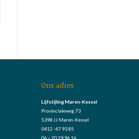
Ons adres
Lijfstijling Maren-Kessel
Provincialeweg 73
5398 JJ Maren-Kessel
0412 -47 93 85
06 – 20 29 96 16