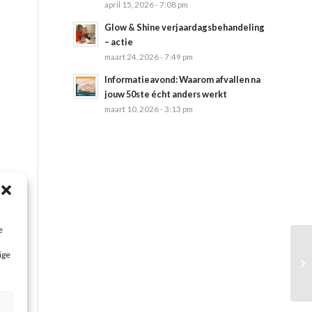
april 15, 2026 - 7:08 pm
Glow & Shine verjaardagsbehandeling
– actie
maart 24, 2026 - 7:49 pm
Informatieavond: Waarom afvallen na
jouw 50ste écht anders werkt
maart 10, 2026 - 3:13 pm
;
e
e
ige
r