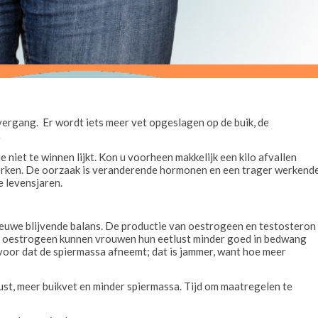
vergang. Er wordt iets meer vet opgeslagen op de buik, de
…
e niet te winnen lijkt. Kon u voorheen makkelijk een kilo afvallen
e werken. De oorzaak is veranderende hormonen en een trager werkend
 levensjaren.
euwe blijvende balans. De productie van oestrogeen en testosteron
an oestrogeen kunnen vrouwen hun eetlust minder goed in bedwang
oor dat de spiermassa afneemt; dat is jammer, want hoe meer
st, meer buikvet en minder spiermassa. Tijd om maatregelen te