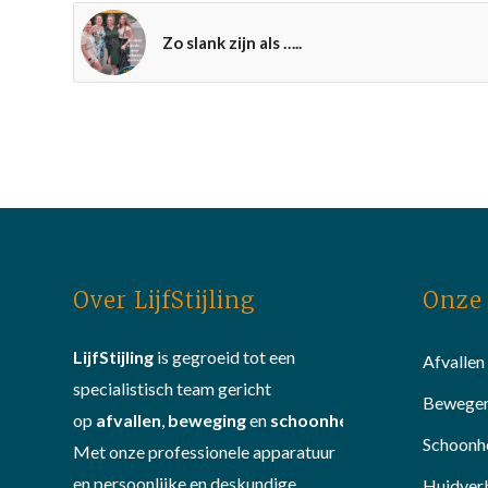
Zo slank zijn als …..
Over LijfStijling
Onze 
LijfStijling
is gegroeid tot een
Afvallen
specialistisch team gericht
Bewege
op
afvallen
,
beweging
en
schoonheid
.
Schoonh
Met onze professionele apparatuur
en persoonlijke en deskundige
Huidver