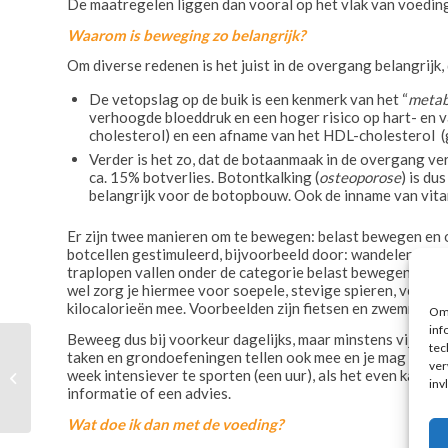
De maatregelen liggen dan vooral op het vlak van voedin
Waarom is beweging zo belangrijk?
Om diverse redenen is het juist in de overgang belangrijk,
De vetopslag op de buik is een kenmerk van het “
metab
verhoogde bloeddruk en een hoger risico op hart- en v
cholesterol) en een afname van het HDL-cholesterol (
Verder is het zo, dat de botaanmaak in de overgang v
ca. 15% botverlies. Botontkalking (
osteoporose
) is du
belangrijk voor de botopbouw. Ook de inname van vita
Er zijn twee manieren om te bewegen: belast bewegen en
botcellen gestimuleerd, bijvoorbeeld door: wandelen, yoga
traplopen vallen onder de categorie belast bewegen. Bij 
wel zorg je hiermee voor soepele, stevige spieren, vergroo
kilocalorieën mee. Voorbeelden zijn fietsen en zwemmen.
Om 
inf
Beweeg dus bij voorkeur dagelijks, maar minstens vijf dag
tec
Yvonne, 57 jaar, viel 35
taken en grondoefeningen tellen ook mee en je mag het oo
ver
week intensiever te sporten (een uur), als het even kan in d
kilo af in een jaar tijd
inv
informatie of een advies.
met BodySupport
Wat doe ik dan met de voeding?