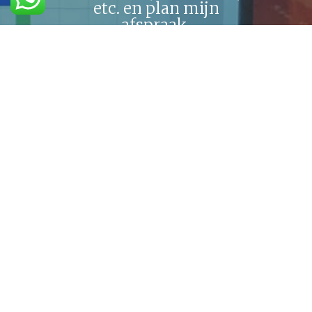
etc. en plan mijn
afspraak.
Plan jouw vitamine- en
mineralen check &
buikvetmeting