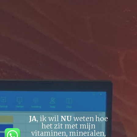
JA
, ik wil
NU
weten hoe
het zit met mijn
vitaminen, mineralen,