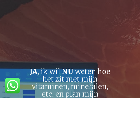
JA
, ik wil
NU
weten hoe
het zit met mijn
vitaminen, mineralen,
etc. en plan mijn
afspraak.
Plan jouw vitamine- en
mineralen check &
buikvetmeting