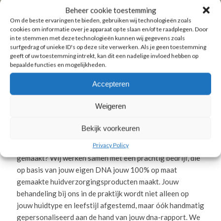
Beheer cookie toestemming
Om de beste ervaringen te bieden, gebruiken wij technologieën zoals
cookies om informatie over je apparaat op te slaan en/of te raadplegen. Door
in te stemmen met deze technologieën kunnen wij gegevens zoals
surfgedrag of unieke ID's op deze site verwerken. Als je geen toestemming
geeft of uw toestemming intrekt, kan dit een nadelige invloed hebben op
bepaalde functies en mogelijkheden.
Accepteren
DNA en huid
Weigeren
Bekijk voorkeuren
Wil je écht iets bijzonders? Iets wat niemand in jouw
Privacy Policy
omgeving heeft …? Iets wat 100% op maat voor jou is
gemaakt? Wij werken samen met een prachtig bedrijf, die
op basis van jouw eigen DNA jouw 100% op maat
gemaakte huidverzorgingsproducten maakt. Jouw
behandeling bij ons in de praktijk wordt niet alleen op
jouw huidtype en leefstijl afgestemd, maar óók handmatig
gepersonaliseerd aan de hand van jouw dna-rapport. We