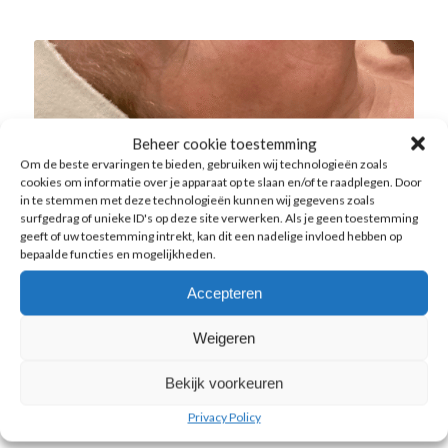
Beheer cookie toestemming
Om de beste ervaringen te bieden, gebruiken wij technologieën zoals
cookies om informatie over je apparaat op te slaan en/of te raadplegen. Door
in te stemmen met deze technologieën kunnen wij gegevens zoals
surfgedrag of unieke ID's op deze site verwerken. Als je geen toestemming
geeft of uw toestemming intrekt, kan dit een nadelige invloed hebben op
bepaalde functies en mogelijkheden.
Accepteren
Weigeren
Mooi ouder worden terwijl je jezelf
Bekijk voorkeuren
blijft
Privacy Policy
ERVARINGEN
,
GEZICHT