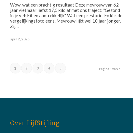
Wow, wat een prachtig resultaat Deze mevrouw van 62
jaar viel maar liefst 17,5 kilo af met ons traject: "Gezond
in je vel: Fit en aantrekkelijk". Wat een prestatie. En kijk de
vergelijkingsfoto eens. Mevrouw lijkt wel 10 jaar jonger.
Zij…
april 2, 2025
1
2
3
4
5
Pagina 1 van 5
Over LijfStijling