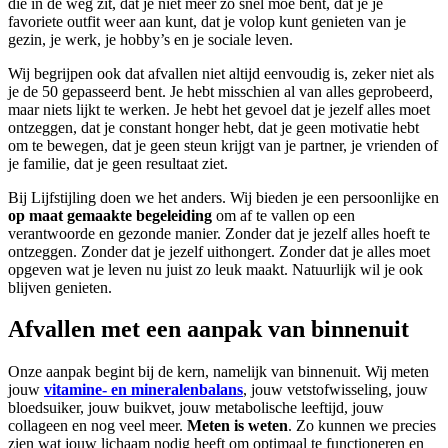
die in de weg zit, dat je niet meer zo snel moe bent, dat je je
favoriete outfit weer aan kunt, dat je volop kunt genieten van je
gezin, je werk, je hobby’s en je sociale leven.
Wij begrijpen ook dat afvallen niet altijd eenvoudig is, zeker niet als
je de 50 gepasseerd bent. Je hebt misschien al van alles geprobeerd,
maar niets lijkt te werken. Je hebt het gevoel dat je jezelf alles moet
ontzeggen, dat je constant honger hebt, dat je geen motivatie hebt
om te bewegen, dat je geen steun krijgt van je partner, je vrienden of
je familie, dat je geen resultaat ziet.
Bij Lijfstijling doen we het anders. Wij bieden je een persoonlijke en
op maat gemaakte begeleiding
om af te vallen op een
verantwoorde en gezonde manier. Zonder dat je jezelf alles hoeft te
ontzeggen. Zonder dat je jezelf uithongert. Zonder dat je alles moet
opgeven wat je leven nu juist zo leuk maakt. Natuurlijk wil je ook
blijven genieten.
Afvallen met een aanpak van binnenuit
Onze aanpak begint bij de kern, namelijk van binnenuit. Wij meten
jouw
vitamine- en mineralenbalans
, jouw vetstofwisseling, jouw
bloedsuiker, jouw buikvet, jouw metabolische leeftijd, jouw
collageen en nog veel meer.
Meten is weten
. Zo kunnen we precies
zien wat jouw lichaam nodig heeft om optimaal te functioneren en