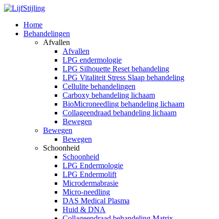
Home
Behandelingen
Afvallen
Afvallen
LPG endermologie
LPG Silhouette Reset behandeling
LPG Vitaliteit Stress Slaap behandeling
Cellulite behandelingen
Carboxy behandeling lichaam
BioMicroneedling behandeling lichaam
Collageendraad behandeling lichaam
Bewegen
Bewegen
Bewegen
Schoonheid
Schoonheid
LPG Endermologie
LPG Endermolift
Microdermabrasie
Micro-needling
DAS Medical Plasma
Huid & DNA
Collageendraad behandeling Matrix