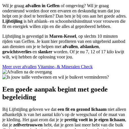
Wil je graag
afvallen in Geffen
of omgeving? Wil je graag
ondersteund worden door een ervaren en deskundig team dat jou
helpt om je doel te bereiken? Dan ben je bij ons aan het goede adres.
Lijfstijling
is hét afslank- en schoonheidsinstituut voor vrouwen die
fit en energiek willen zijn en die alles al geprobeerd hebben.
Lijfstijling is gevestigd in
Maren-Kessel
, op slechts 10 minuten
rijden van Geffen. Je kunt hier profiteren van een uitgebreid aanbod
aan diensten om je te helpen met
afvallen
,
afslanken
,
gewichtsverlies
en
slanker
worden. Of je nu 7, 12 of 17 kilo kwijt
wilt, wij hebben de oplossing voor jou.
Meer over afvallen
Vitamine- & Mineralen Check
Een goede aanpak begint met goede
begeleiding
Bij Lijfstijling geloven we dat
een fit en gezond lichaam
niet alleen
afhankelijk is van het aantal kilo’s op de weegschaal of de maat van
je kleding. Het gaat erom dat je je
prettig voelt in je eigen lichaam
,
dat je
zelfvertrouwen
hebt, dat je geen last meer hebt van die buik