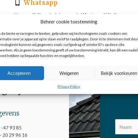
Whatsapp
Vraag vrijblijvend advies aan via Whatsapp. Wij zijn
Beheer cookie toestemming
bereikbaar op maandag t/m vrijdag van 08.00 tot
20.00 op onderstaand nummer:
de beste ervaringen te bieden, gebruiken wij technologieën zoals cookies om
06 – 20 29 96 16
ormatie over je apparaat op te slaan en/of te raadplegen. Door in te stemmen met dez
hnologieën kunnen wij gegevens zoals surfgedrag of unieke ID's op deze site
werken. Als je geen toestemming geeft of uw toestemming intrekt, kan dit een nadel
loed hebben op bepaalde functies en mogelijkheden.
Accepteren
Weigeren
Bekijk voorkeuren
Privacy Policy
gstijden
gevens
 -47 93 85
– 20 29 96 16