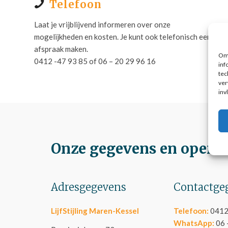
Telefoon
Laat je vrijblijvend informeren over onze
mogelijkheden en kosten. Je kunt ook telefonisch een
afspraak maken.
Om 
0412 -47 93 85 of 06 – 20 29 96 16
inf
tec
ver
inv
Onze gegevens en openin
Adresgegevens
Contactge
LijfStijling Maren-Kessel
Telefoon:
0412
WhatsApp:
06 