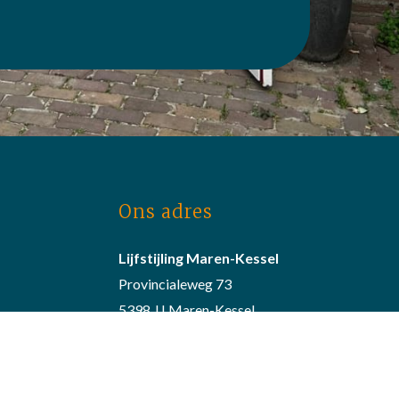
Ons adres
Lijfstijling Maren-Kessel
Provincialeweg 73
5398 JJ Maren-Kessel
0412 -47 93 85
06 – 20 29 96 16