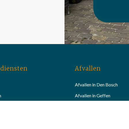
diensten
Afvallen
Afvallen in Den Bosch
n
Afvallen in Geffen
eid
Afvallen in Heesch
betering
Afvallen in Lith
andelingen
Afvallen in Nuland