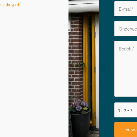
stijling.nl
0 + 2 = ?