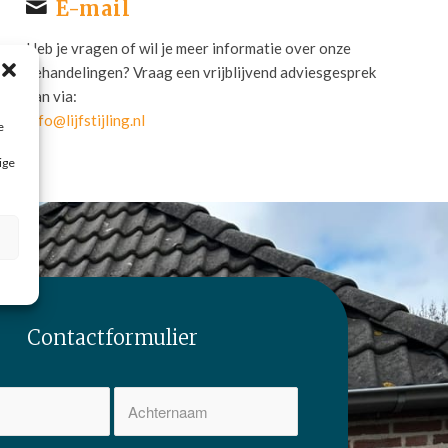
E-mail
Heb je vragen of wil je meer informatie over onze
behandelingen? Vraag een vrijblijvend adviesgesprek
aan via:
info@lijfstijling.nl
e
ige
Contactformulier