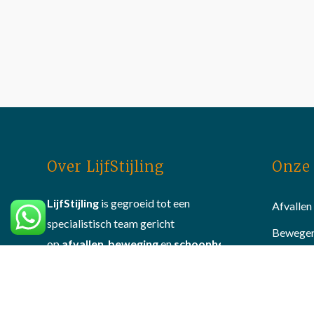
Over LijfStijling
Onze 
LijfStijling
is gegroeid tot een
Afvallen
specialistisch team gericht
Bewege
op
afvallen
,
beweging
en
schoonheid
.
Schoonh
Met onze professionele apparatuur
en persoonlijke en deskundige
Huidver
aanpak hebben we al veel mensen
Alle beh