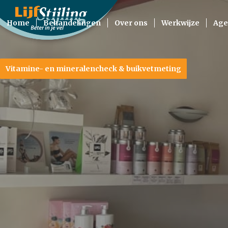
Home
Behandelingen
Over ons
Werkwijze
Age
Vitamine- en mineralencheck & buikvetmeting