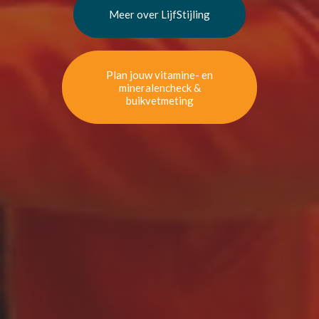
Meer over LijfStijling
Plan jouw vitamine- en
mineralencheck &
buikvetmeting