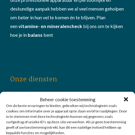
deskundige aanpak hebben we al veel mensen geholpen
om beter in hun vel te komen én te blijven. Plan
een
vitamine- en mineralencheck
bij ons om te kijken
hoe je in
balans
bent
Onze diensten
Afvallen
Beheer cookie toestemming
Bewegen
Om de beste ervaringen te bieden, gebruiken wij technologieën zoals
cookies om informatie over je apparaat op te slaan en/of te raadplegen. Door
Schoonheid
in te stemmen met deze technologieën kunnen wij gegevens zoals
surfgedrag of unieke ID's op deze site verwerken. Als je geen toestemming
Huidverbetering
geeft of uw toestemming intrekt, kan dit een nadelige invloed hebben op
bepaalde functies en mogelijkheden.
Alle behandelingen