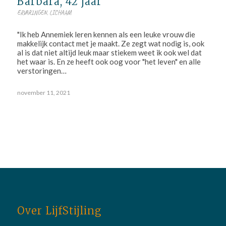
Barbara, 42 jaar
ERVARINGEN
,
LICHAAM
"Ik heb Annemiek leren kennen als een leuke vrouw die
makkelijk contact met je maakt. Ze zegt wat nodig is, ook
al is dat niet altijd leuk maar stiekem weet ik ook wel dat
het waar is. En ze heeft ook oog voor "het leven" en alle
verstoringen…
november 11, 2021
Over LijfStijling