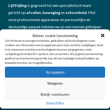
LijfStijling
is gegroeid tot een specialistisch team
gericht op
afvallen
,
beweging
en
schoonheid
. Met
onze professionele apparatuur en persoonlijke en
deskundige aanpak hebben we al veel mensen geholpen
om beter in hun vel te komen én te blijven. Plan
Beheer cookie toestemming
een
vitamine- en mineralencheck
bij ons om te kijken
Om de beste ervaringen te bieden, gebruiken wij technologieën zoals
cookies om informatie over je apparaat op te slaan en/of te raadplegen. Door
hoe je in
balans
bent
in te stemmen met deze technologieën kunnen wij gegevens zoals
surfgedrag of unieke ID's op deze site verwerken. Als je geen toestemming
geeft of uw toestemming intrekt, kan dit een nadelige invloed hebben op
bepaalde functies en mogelijkheden.
Accepteren
Onze diensten
Weigeren
Bekijk voorkeuren
Afvallen
Privacy Policy
Bewegen