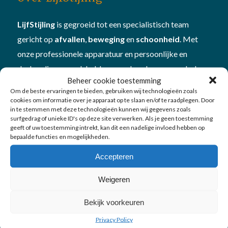
LijfStijling
is gegroeid tot een specialistisch team
gericht op
afvallen
,
beweging
en
schoonheid
. Met
onze professionele apparatuur en persoonlijke en
deskundige aanpak hebben we al veel mensen geholpen
Beheer cookie toestemming
om beter in hun vel te komen én te blijven. Plan
Om de beste ervaringen te bieden, gebruiken wij technologieën zoals
een
vitamine- en mineralencheck
bij ons om te kijken
cookies om informatie over je apparaat op te slaan en/of te raadplegen. Door
in te stemmen met deze technologieën kunnen wij gegevens zoals
hoe je in
balans
bent
surfgedrag of unieke ID's op deze site verwerken. Als je geen toestemming
geeft of uw toestemming intrekt, kan dit een nadelige invloed hebben op
bepaalde functies en mogelijkheden.
Accepteren
Weigeren
Onze diensten
Bekijk voorkeuren
Afvallen
Privacy Policy