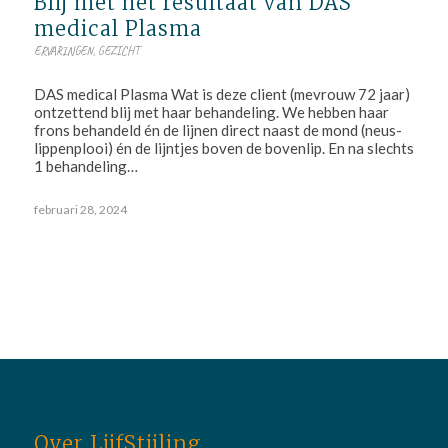
Blij met het resultaat van DAS
medical Plasma
ERVARINGEN
,
GEZICHT
DAS medical Plasma Wat is deze client (mevrouw 72 jaar)
ontzettend blij met haar behandeling. We hebben haar
frons behandeld én de lijnen direct naast de mond (neus-
lippenplooi) én de lijntjes boven de bovenlip. En na slechts
1 behandeling…
februari 28, 2024
Over LijfStijling