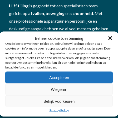
LijfStijling
is gegroeid tot een specialistisch team
gericht op
afvallen
,
beweging
en
schoonheid
. Met
onze professionele apparatuur en persoonlijke en
deskundige aanpak hebben we al veel mensen geholpen
om beter in hun vel te komen én te blijven. Plan
Beheer cookie toestemming
een
vitamine- en mineralencheck
bij ons om te kijken
Om de beste ervaringen te bieden, gebruiken wij technologieën zoals
cookies om informatie over je apparaat op te slaan en/of te raadplegen. Door
hoe je in
balans
bent
in te stemmen met deze technologieën kunnen wij gegevens zoals
surfgedrag of unieke ID's op deze site verwerken. Als je geen toestemming
geeft of uw toestemming intrekt, kan dit een nadelige invloed hebben op
bepaalde functies en mogelijkheden.
Accepteren
Onze diensten
Weigeren
Bekijk voorkeuren
Afvallen
Privacy Policy
Bewegen