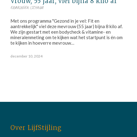
Vrouw, 55 jaar, viel bijna 8 kilo af
ERVARINGEN
,
LICHAAM
Met ons programma "Gezond in je vel: Fit en
aantrekkelijk" viel deze mevrouw (55 jaar) bijna 8 kilo af.
We zijn gestart met een bodycheck & vitamine- en
mineralenmeting om te kijken wat het startpunt is én om
te kijken in hoeverre mevrouw…
december 10, 2024
Over LijfStijling