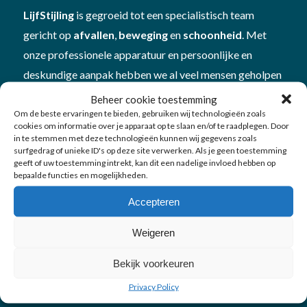
LijfStijling
is gegroeid tot een specialistisch team
gericht op
afvallen
,
beweging
en
schoonheid
. Met
onze professionele apparatuur en persoonlijke en
deskundige aanpak hebben we al veel mensen geholpen
om beter in hun vel te komen én te blijven. Plan
Beheer cookie toestemming
een
vitamine- en mineralencheck
bij ons om te kijken
Om de beste ervaringen te bieden, gebruiken wij technologieën zoals
cookies om informatie over je apparaat op te slaan en/of te raadplegen. Door
hoe je in
balans
bent
in te stemmen met deze technologieën kunnen wij gegevens zoals
surfgedrag of unieke ID's op deze site verwerken. Als je geen toestemming
geeft of uw toestemming intrekt, kan dit een nadelige invloed hebben op
bepaalde functies en mogelijkheden.
Accepteren
Onze diensten
Weigeren
Bekijk voorkeuren
Afvallen
Privacy Policy
Bewegen