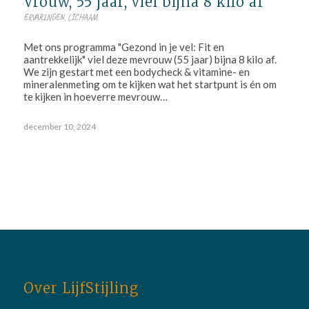
Vrouw, 55 jaar, viel bijna 8 kilo af
ERVARINGEN
,
LICHAAM
Met ons programma "Gezond in je vel: Fit en
aantrekkelijk" viel deze mevrouw (55 jaar) bijna 8 kilo af.
We zijn gestart met een bodycheck & vitamine- en
mineralenmeting om te kijken wat het startpunt is én om
te kijken in hoeverre mevrouw…
december 10, 2024
Over LijfStijling