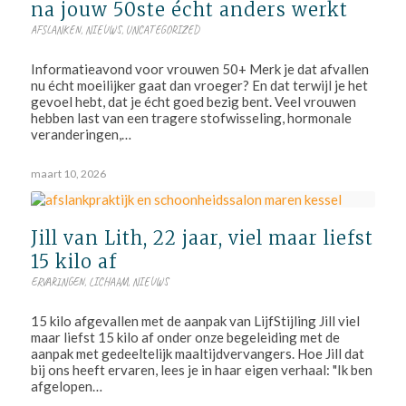
na jouw 50ste écht anders werkt
AFSLANKEN
,
NIEUWS
,
UNCATEGORIZED
Informatieavond voor vrouwen 50+ Merk je dat afvallen
nu écht moeilijker gaat dan vroeger? En dat terwijl je het
gevoel hebt, dat je écht goed bezig bent. Veel vrouwen
hebben last van een tragere stofwisseling, hormonale
veranderingen,…
maart 10, 2026
Jill van Lith, 22 jaar, viel maar liefst
15 kilo af
ERVARINGEN
,
LICHAAM
,
NIEUWS
15 kilo afgevallen met de aanpak van LijfStijling Jill viel
maar liefst 15 kilo af onder onze begeleiding met de
aanpak met gedeeltelijk maaltijdvervangers. Hoe Jill dat
bij ons heeft ervaren, lees je in haar eigen verhaal: "Ik ben
afgelopen…