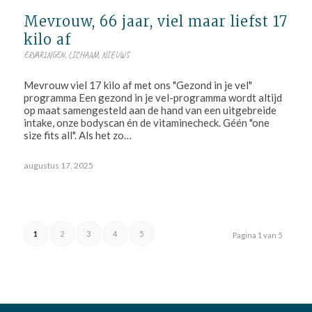
Mevrouw, 66 jaar, viel maar liefst 17
kilo af
ERVARINGEN
,
LICHAAM
,
NIEUWS
Mevrouw viel 17 kilo af met ons "Gezond in je vel"
programma Een gezond in je vel-programma wordt altijd
op maat samengesteld aan de hand van een uitgebreide
intake, onze bodyscan én de vitaminecheck. Géén "one
size fits all". Als het zo…
augustus 17, 2025
1
2
3
4
5
Pagina 1 van 5