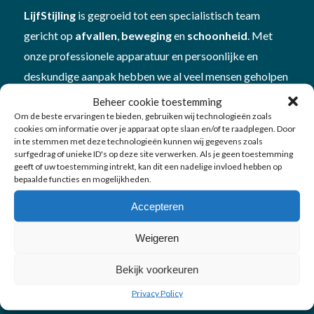
LijfStijling
is gegroeid tot een specialistisch team
gericht op
afvallen
,
beweging
en
schoonheid
. Met
onze professionele apparatuur en persoonlijke en
deskundige aanpak hebben we al veel mensen geholpen
om beter in hun vel te komen én te blijven. Plan
Beheer cookie toestemming
een
vitamine- en mineralencheck
bij ons om te kijken
Om de beste ervaringen te bieden, gebruiken wij technologieën zoals
cookies om informatie over je apparaat op te slaan en/of te raadplegen. Door
hoe je in
balans
bent
in te stemmen met deze technologieën kunnen wij gegevens zoals
surfgedrag of unieke ID's op deze site verwerken. Als je geen toestemming
geeft of uw toestemming intrekt, kan dit een nadelige invloed hebben op
bepaalde functies en mogelijkheden.
Accepteren
Onze diensten
Weigeren
Bekijk voorkeuren
Afvallen
Privacy Policy
Bewegen