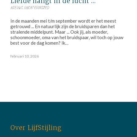
Liefde hangt in de lucht …
NIEUWS
,
UNCATEGORIZED
In de maanden mei t/m september wordt er het meest
getrouwd ... En natuurlijk zijn de bruidsparen dan het
stralende middelpunt. Maar ... Ook jij, als moeder,
schoonmoeder, oma van het bruidspaar, wil toch op jouw
best voor de dag komen? Ik…
februari 10, 2026
Over LijfStijling