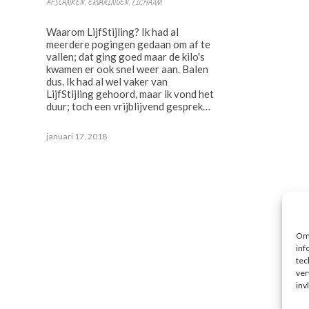
AFSLANKEN
,
ERVARINGEN
,
LICHAAM
Waarom LijfStijling? Ik had al
meerdere pogingen gedaan om af te
vallen; dat ging goed maar de kilo's
kwamen er ook snel weer aan. Balen
dus. Ik had al wel vaker van
LijfStijling gehoord, maar ik vond het
duur; toch een vrijblijvend gesprek…
januari 17, 2018
Om 
inf
tec
ver
inv