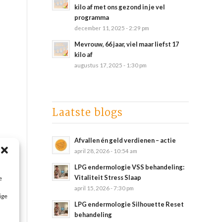
kilo af met ons gezond in je vel
programma
december 11, 2025 - 2:29 pm
Mevrouw, 66 jaar, viel maar liefst 17
kilo af
augustus 17, 2025 - 1:30 pm
Laatste blogs
Afvallen én geld verdienen – actie
april 28, 2026 - 10:54 am
LPG endermologie VSS behandeling:
Vitaliteit Stress Slaap
e
april 15, 2026 - 7:30 pm
ige
LPG endermologie Silhouette Reset
behandeling