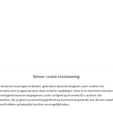
Beheer cookie toestemming
de beste ervaringen te bieden, gebruiken wij technologieën zoals cookies om
ormatie over je apparaat op te slaan en/of te raadplegen. Door in te stemmen met dez
hnologieën kunnen wij gegevens zoals surfgedrag of unieke ID's op deze site
werken. Als je geen toestemming geeft of uw toestemming intrekt, kan dit een nadel
loed hebben op bepaalde functies en mogelijkheden.