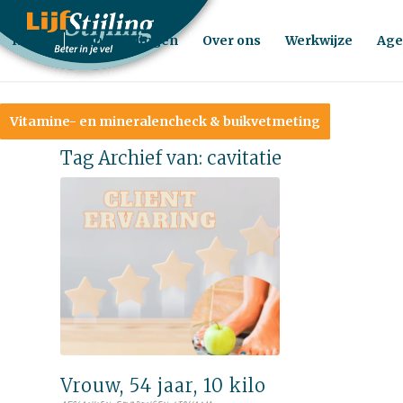
Home
Behandelingen
Over ons
Werkwijze
Age
Vitamine- en mineralencheck & buikvetmeting
Tag Archief van:
cavitatie
Vrouw, 54 jaar, 10 kilo