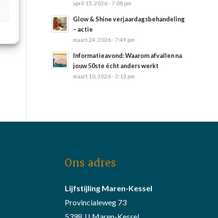
april 15, 2026 - 7:08 pm
Glow & Shine verjaardagsbehandeling
– actie
maart 24, 2026 - 7:49 pm
Informatieavond: Waarom afvallen na
jouw 50ste écht anders werkt
maart 10, 2026 - 3:13 pm
Ons adres
Lijfstijling Maren-Kessel
Provincialeweg 73
5398 JJ Maren-Kessel