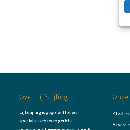
Over LijfStijling
Onze 
LijfStijling
is gegroeid tot een
Afvallen
specialistisch team gericht
Bewege
op
afvallen
,
beweging
en
schoonheid
.