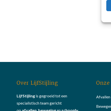
Over LijfStijling
Onze 
LijfStijling
is gegroeid tot een
Afvallen
specialistisch team gericht
Bewege
op
afvallen
,
beweging
en
schoonheid
.