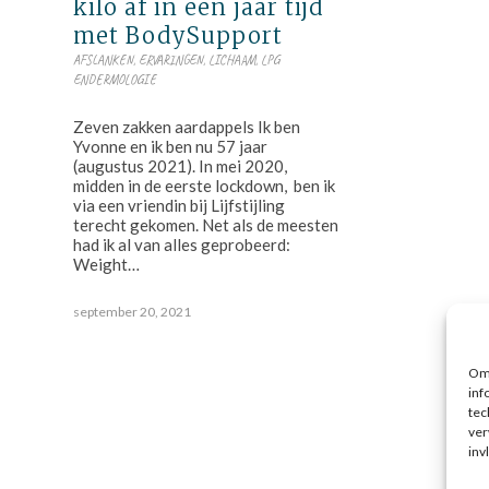
kilo af in een jaar tijd
met BodySupport
AFSLANKEN
,
ERVARINGEN
,
LICHAAM
,
LPG
ENDERMOLOGIE
Zeven zakken aardappels Ik ben
Yvonne en ik ben nu 57 jaar
(augustus 2021). In mei 2020,
midden in de eerste lockdown, ben ik
via een vriendin bij Lijfstijling
terecht gekomen. Net als de meesten
had ik al van alles geprobeerd:
Weight…
september 20, 2021
Om 
inf
tec
ver
inv