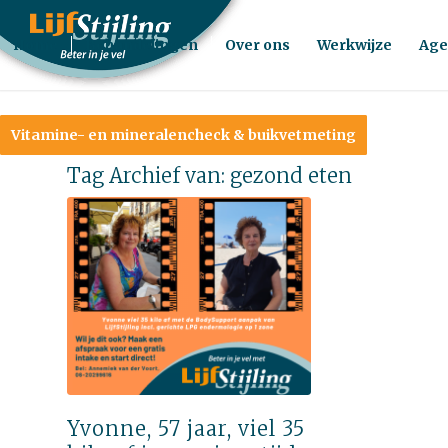
Home
Behandelingen
Over ons
Werkwijze
Age
Vitamine- en mineralencheck & buikvetmeting
Tag Archief van:
gezond eten
Yvonne, 57 jaar, viel 35