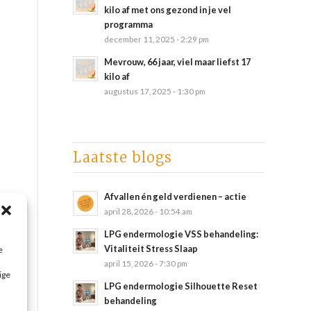
kilo af met ons gezond in je vel
programma
december 11, 2025 - 2:29 pm
Mevrouw, 66 jaar, viel maar liefst 17
kilo af
augustus 17, 2025 - 1:30 pm
Laatste blogs
Afvallen én geld verdienen – actie
april 28, 2026 - 10:54 am
LPG endermologie VSS behandeling:
Vitaliteit Stress Slaap
e
april 15, 2026 - 7:30 pm
ige
LPG endermologie Silhouette Reset
behandeling