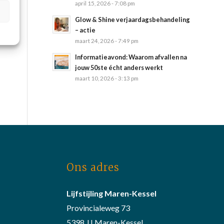
april 15, 2026 - 7:08 pm
Glow & Shine verjaardagsbehandeling
– actie
maart 24, 2026 - 7:49 pm
Informatieavond: Waarom afvallen na
jouw 50ste écht anders werkt
maart 10, 2026 - 3:13 pm
Ons adres
Lijfstijling Maren-Kessel
Provincialeweg 73
5398 JJ Maren-Kessel