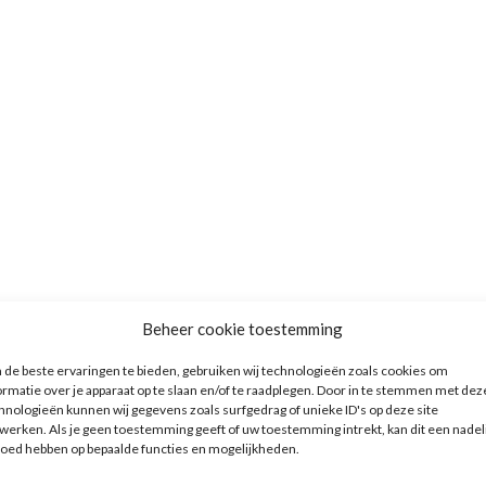
Beheer cookie toestemming
de beste ervaringen te bieden, gebruiken wij technologieën zoals cookies om
ormatie over je apparaat op te slaan en/of te raadplegen. Door in te stemmen met dez
hnologieën kunnen wij gegevens zoals surfgedrag of unieke ID's op deze site
werken. Als je geen toestemming geeft of uw toestemming intrekt, kan dit een nadel
loed hebben op bepaalde functies en mogelijkheden.