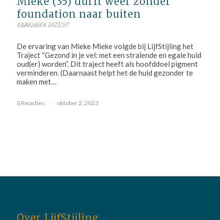
Mieke (35) durft weer zonder
foundation naar buiten
ERVARINGEN
,
GEZICHT
De ervaring van Mieke Mieke volgde bij LijfStijling het
Traject “Gezond in je vel: met een stralende en egale huid
oud(er) worden”. Dit traject heeft als hoofddoel pigment
verminderen. (Daarnaast helpt het de huid gezonder te
maken met…
0 Reacties
/
oktober 2, 2023
Over LijfStijling