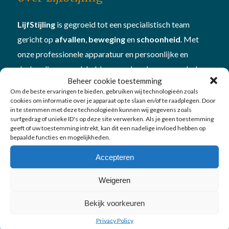
LijfStijling
is gegroeid tot een specialistisch team
gericht op
afvallen
,
beweging
en
schoonheid
. Met
onze professionele apparatuur en persoonlijke en
deskundige aanpak hebben we al veel mensen geholpen
Beheer cookie toestemming
om beter in hun vel te komen én te blijven. Plan
Om de beste ervaringen te bieden, gebruiken wij technologieën zoals
een
vitamine- en mineralencheck
bij ons om te kijken
cookies om informatie over je apparaat op te slaan en/of te raadplegen. Door
in te stemmen met deze technologieën kunnen wij gegevens zoals
hoe je in
balans
bent
surfgedrag of unieke ID's op deze site verwerken. Als je geen toestemming
geeft of uw toestemming intrekt, kan dit een nadelige invloed hebben op
bepaalde functies en mogelijkheden.
Accepteren
Weigeren
Onze diensten
Bekijk voorkeuren
Afvallen
Privacy Policy