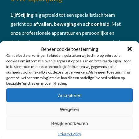
LijfStijling
is gegroeid tot een specialistisch team
gericht op
afvallen
,
beweging
en
schoonheid
. Met
onze professionele apparatuur en persoonlijke en
deskundige aanpak hebben we al veel mensen geholpen
Beheer cookie toestemming
om beter in hun vel te komen én te blijven. Plan
Om de beste ervaringen te bieden, gebruiken wij technologieën zoals
een
vitamine- en mineralencheck
bij ons om te kijken
cookies om informatie over je apparaat op te slaan en/of te raadplegen. Door
in te stemmen met deze technologieën kunnen wij gegevens zoals
hoe je in
balans
bent
surfgedrag of unieke ID's op deze site verwerken. Als je geen toestemming
geeft of uw toestemming intrekt, kan dit een nadelige invloed hebben op
bepaalde functies en mogelijkheden.
Accepteren
Weigeren
Onze diensten
Bekijk voorkeuren
Afvallen
Privacy Policy