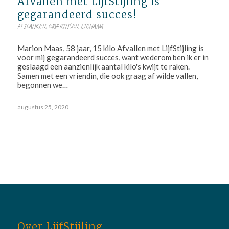
Afvallen met LijfStijling is
gegarandeerd succes!
AFSLANKEN
,
ERVARINGEN
,
LICHAAM
Marion Maas, 58 jaar, 15 kilo Afvallen met LijfStijling is
voor mij gegarandeerd succes, want wederom ben ik er in
geslaagd een aanzienlijk aantal kilo's kwijt te raken.
Samen met een vriendin, die ook graag af wilde vallen,
begonnen we…
augustus 25, 2020
Over LijfStijling