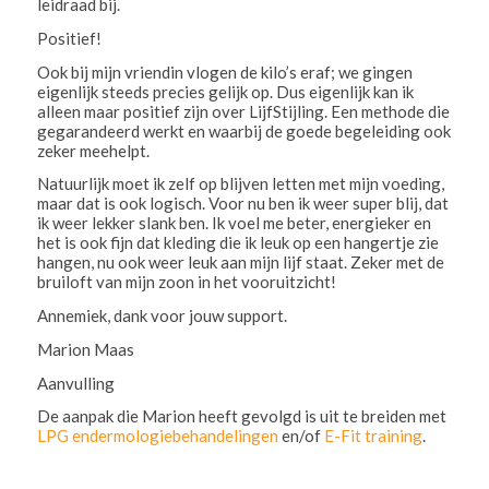
leidraad bij.
Positief!
Ook bij mijn vriendin vlogen de kilo’s eraf; we gingen
eigenlijk steeds precies gelijk op. Dus eigenlijk kan ik
alleen maar positief zijn over LijfStijling. Een methode die
gegarandeerd werkt en waarbij de goede begeleiding ook
zeker meehelpt.
Natuurlijk moet ik zelf op blijven letten met mijn voeding,
maar dat is ook logisch. Voor nu ben ik weer super blij, dat
ik weer lekker slank ben. Ik voel me beter, energieker en
het is ook fijn dat kleding die ik leuk op een hangertje zie
hangen, nu ook weer leuk aan mijn lijf staat. Zeker met de
bruiloft van mijn zoon in het vooruitzicht!
Annemiek, dank voor jouw support.
Marion Maas
Aanvulling
De aanpak die Marion heeft gevolgd is uit te breiden met
LPG endermologiebehandelingen
en/of
E-Fit training
.