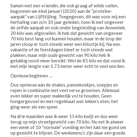
Samen met een vriendin, die ook graag af wilde vallen,
begonnen we eind januari (2020) aan de “proteïne-
aanpak” van LijfStijling. Toegegeven, dit was voor mij een
herhaling van zo’n 10 jaar geleden, toen ik met ongeveer
de zelfde aanpak en ook onder begeleiding van Annemiek,
20 kilo was afgevallen. Ik heb dat gewicht van ongeveer
70 kilo best lang vol kunnen houden, maar in de loop der
jaren sloop er toch steeds weer een kilootje bij. Na een
vakantie of de feestdagen bleef er toch steeds wat
plakken, maar mijn oude gewicht van 90 kilo heb ik
gelukkig nooit meer bereikt. Wel de 85 kilo en dat vond ik
met mijn lengte van 1.73 meter weer echt te veel worden.
Opnieuw beginnen …
Dus opnieuw aan de shakes, pannekoekjes, soepjes en
repen in combinatie met veel verse groenten. Allemaal
even lekker en super makkelijk vol te houden. Geen
hongergevoel en met regelmaat wat lekkers eten; het
ging weer als een speer.
Na drie maanden was ik weer 15 kilo kwijt en dus weer
terug op mijn streefgewicht van 70 kilo. Nu eet ik alweer
een week of 10 “normale” voeding en het lukt me goed om
op gewicht te blijven. De weekmenu’s zijn daar een goede