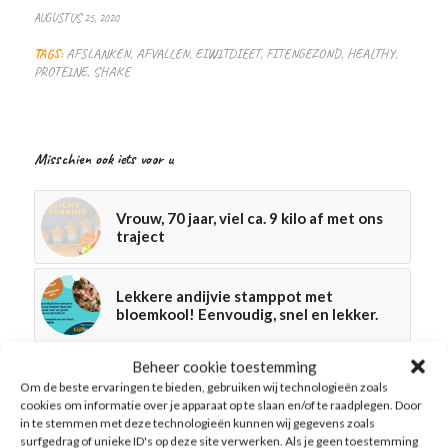
AUGUSTUS 25, 2020
TAGS:
AFSLANKEN
,
AFVALLEN
,
EIWITDIEET
,
FITENGEZOND
,
HEALTHY
,
PROTEINE
,
SHAKE
Misschien ook iets voor u
Vrouw, 70 jaar, viel ca. 9 kilo af met ons
traject
Lekkere andijvie stamppot met
bloemkool! Eenvoudig, snel en lekker.
Beheer cookie toestemming
Ik voel me op mijn gemak
Om de beste ervaringen te bieden, gebruiken wij technologieën zoals
cookies om informatie over je apparaat op te slaan en/of te raadplegen. Door
in te stemmen met deze technologieën kunnen wij gegevens zoals
surfgedrag of unieke ID's op deze site verwerken. Als je geen toestemming