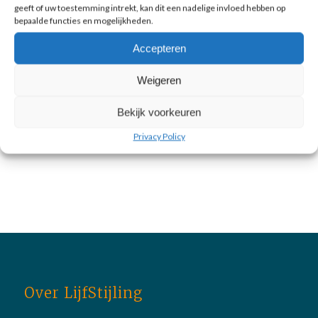
Vrouw, 50 jaar, Traject Fit en
geeft of uw toestemming intrekt, kan dit een nadelige invloed hebben op
aantrekkelijk
bepaalde functies en mogelijkheden.
Accepteren
Vrouw, 60 jaar, een paar kilootjes
Weigeren
Bekijk voorkeuren
Vrouw, 68 jaar, viel 7 kilo af met ons
gezond in je vel programma
Privacy Policy
Over LijfStijling