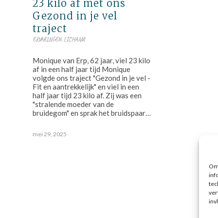
23 kilo af met ons
Gezond in je vel
traject
ERVARINGEN
,
LICHAAM
Monique van Erp, 62 jaar, viel 23 kilo
af in een half jaar tijd Monique
volgde ons traject "Gezond in je vel -
Fit en aantrekkelijk" en viel in een
half jaar tijd 23 kilo af. Zij was een
"stralende moeder van de
bruidegom" en sprak het bruidspaar…
mei 29, 2025
Om 
inf
tec
ver
inv