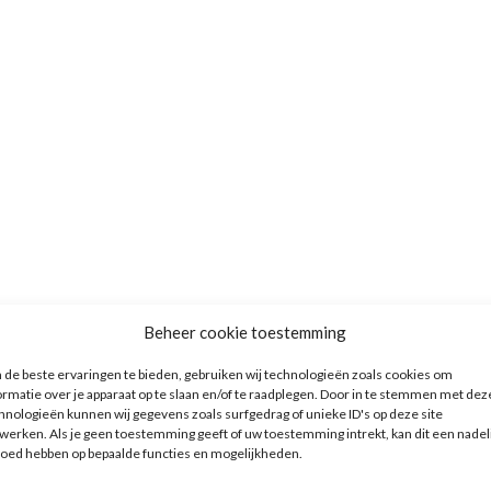
Beheer cookie toestemming
de beste ervaringen te bieden, gebruiken wij technologieën zoals cookies om
ormatie over je apparaat op te slaan en/of te raadplegen. Door in te stemmen met dez
hnologieën kunnen wij gegevens zoals surfgedrag of unieke ID's op deze site
werken. Als je geen toestemming geeft of uw toestemming intrekt, kan dit een nadel
loed hebben op bepaalde functies en mogelijkheden.