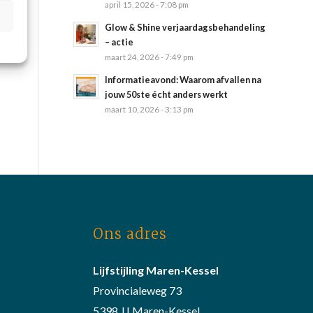
april 15, 2026 - 7:08 pm
Glow & Shine verjaardagsbehandeling
– actie
maart 24, 2026 - 7:49 pm
Informatieavond: Waarom afvallen na
jouw 50ste écht anders werkt
maart 10, 2026 - 3:13 pm
Ons adres
Lijfstijling Maren-Kessel
Provincialeweg 73
5398 JJ Maren-Kessel