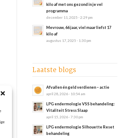
kilo af met ons gezond in je vel
programma
december 11, 2025 - 2:29 pm
Mevrouw, 66 jaar, viel maar liefst 17
kilo af
augustus 17, 2025 - 1:30 pm
Laatste blogs
Afvallen én geld verdienen – actie
april 28, 2026 - 10:54 am
LPG endermologie VSS behandeling:
Vitaliteit Stress Slaap
e
april 15, 2026 - 7:30 pm
ige
LPG endermologie Silhouette Reset
behandeling