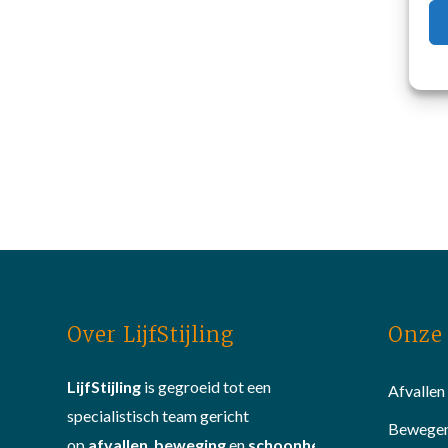
Over LijfStijling
Onze 
LijfStijling
is gegroeid tot een
Afvallen
specialistisch team gericht
Bewege
op
afvallen
,
beweging
en
schoonheid
.