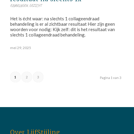
ERVARINGEN
,
GEZICHT
Het is écht waar: na slechts 1 collageendraad
behandeling is er al zichtbaar resultaat Hier zijn geen
woorden voor nodig: Kijk zelf: dit is het resultaat van
slechts 1 collageendraad behandeling.
mei 29, 2025
1
2
3
Pagina 1 van 3
Over LijfStijling