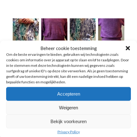
Beheer cookie toestemming
Om de beste ervaringen te bieden, gebruiken wij technologieën zoals
cookies om informatie over je apparaat op te slaan en/of te raadplegen. Door
in te stemmen met deze technologieën kunnen wij gegevens zoals
surfgedrag of unieke ID's op deze site verwerken. Als je geen toestemming
geeft of uw toestemming intrekt, kan dit een nadelige invloed hebben op
bepaalde functies en mogelijkheden.
Accepteren
Weigeren
Bekijk voorkeuren
Vrouw, 68 jaar, viel 7 kilo af met
ons gezond in je vel programma
Privacy Policy