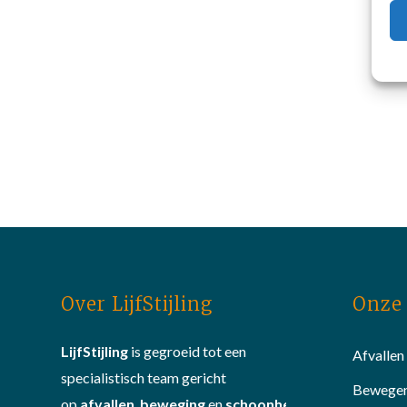
Over LijfStijling
Onze 
LijfStijling
is gegroeid tot een
Afvallen
specialistisch team gericht
Bewege
op
afvallen
,
beweging
en
schoonheid
.