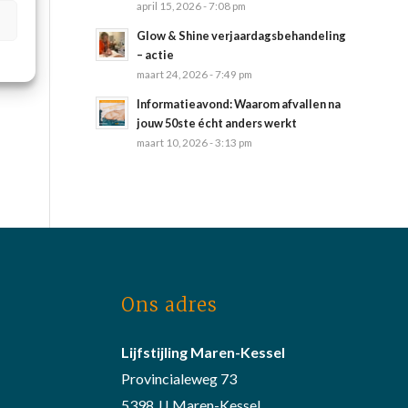
april 15, 2026 - 7:08 pm
Glow & Shine verjaardagsbehandeling
– actie
maart 24, 2026 - 7:49 pm
Informatieavond: Waarom afvallen na
jouw 50ste écht anders werkt
maart 10, 2026 - 3:13 pm
Ons adres
Lijfstijling Maren-Kessel
Provincialeweg 73
5398 JJ Maren-Kessel