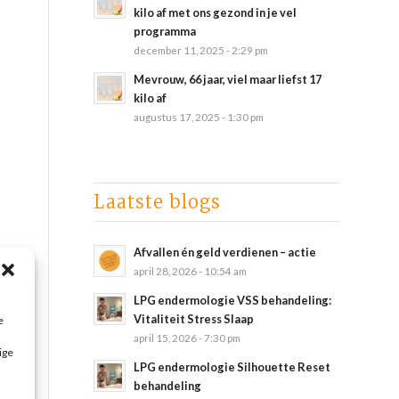
kilo af met ons gezond in je vel
programma
december 11, 2025 - 2:29 pm
Mevrouw, 66 jaar, viel maar liefst 17
kilo af
augustus 17, 2025 - 1:30 pm
Laatste blogs
Afvallen én geld verdienen – actie
april 28, 2026 - 10:54 am
LPG endermologie VSS behandeling:
Vitaliteit Stress Slaap
e
april 15, 2026 - 7:30 pm
ige
LPG endermologie Silhouette Reset
behandeling