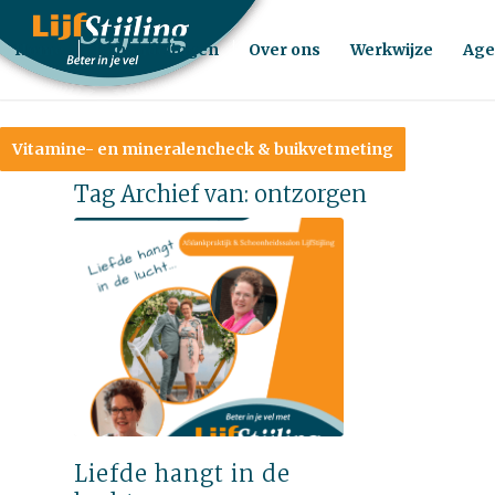
Home
Behandelingen
Over ons
Werkwijze
Age
Vitamine- en mineralencheck & buikvetmeting
Tag Archief van:
ontzorgen
Liefde hangt in de