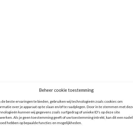
Beheer cookie toestemming
de beste ervaringen te bieden, gebruiken wij technologieën zoals cookies om
ormatie over je apparaat op te slaan en/of te raadplegen. Door in te stemmen met dez
hnologieën kunnen wij gegevens zoals surfgedrag of unieke ID's op deze site
werken. Als je geen toestemming geeft of uw toestemming intrekt, kan dit een nadel
loed hebben op bepaalde functies en mogelijkheden.