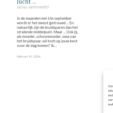
lucht …
NIEUWS
,
UNCATEGORIZED
In de maanden mei t/m september
wordt er het meest getrouwd ... En
natuurlijk zijn de bruidsparen dan het
stralende middelpunt. Maar ... Ook jij,
als moeder, schoonmoeder, oma van
het bruidspaar, wil toch op jouw best
voor de dag komen? Ik…
februari 10, 2026
Om 
inf
tec
ver
inv