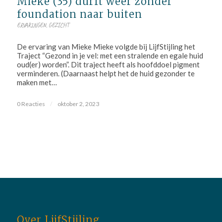
Mieke (35) durft weer zonder
foundation naar buiten
ERVARINGEN
,
GEZICHT
De ervaring van Mieke Mieke volgde bij LijfStijling het
Traject “Gezond in je vel: met een stralende en egale huid
oud(er) worden”. Dit traject heeft als hoofddoel pigment
verminderen. (Daarnaast helpt het de huid gezonder te
maken met…
0 Reacties
/
oktober 2, 2023
Over LijfStijling