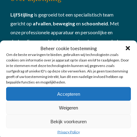
LijfStijling
is gegroeid tot een specialistisch team
gericht op
afvallen
,
beweging
en
schoonheid
. Met
onze professionele apparatuur en persoonlijke en
deskundige aanpak hebben we al veel mensen geholpen
Beheer cookie toestemming
om beter in hun vel te komen én te blijven. Plan
Om de beste ervaringen te bieden, gebruiken wij technologieën zoals
een
vitamine- en mineralencheck
bij ons om te kijken
cookies om informatie over je apparaat op te slaan en/of te raadplegen. Door
in te stemmen met deze technologieën kunnen wij gegevens zoals
hoe je in
balans
bent
surfgedrag of unieke ID's op deze site verwerken. Als je geen toestemming
geeft of uw toestemming intrekt, kan dit een nadelige invloed hebben op
bepaalde functies en mogelijkheden.
Accepteren
Weigeren
Onze diensten
Bekijk voorkeuren
Afvallen
Privacy Policy