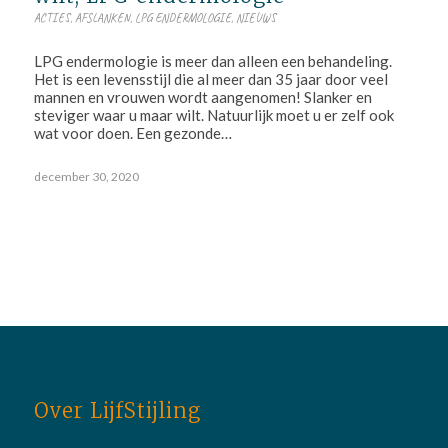
ACTIES
,
AFSLANKEN
,
LPG ENDERMOLOGIE
,
NIEUWS
LPG endermologie is meer dan alleen een behandeling.
Het is een levensstijl die al meer dan 35 jaar door veel
mannen en vrouwen wordt aangenomen! Slanker en
steviger waar u maar wilt. Natuurlijk moet u er zelf ook
wat voor doen. Een gezonde…
december 30, 2020
Over LijfStijling