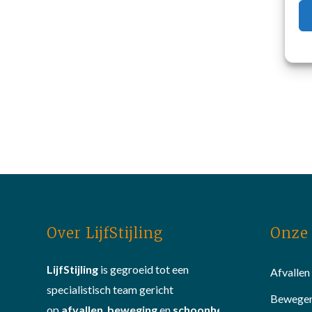
Over LijfStijling
Onze 
LijfStijling
is gegroeid tot een
Afvallen
specialistisch team gericht
Bewege
op
afvallen
,
beweging
en
schoonheid
.