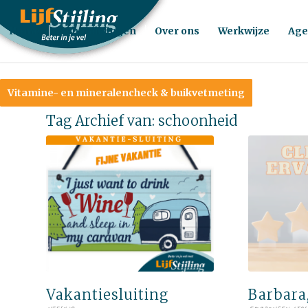
Home
Behandelingen
Over ons
Werkwijze
Age
Vitamine- en mineralencheck & buikvetmeting
Tag Archief van:
schoonheid
Vakantiesluiting
Barbara,