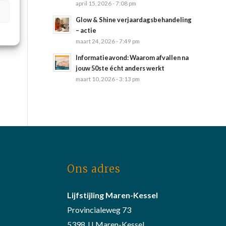
april 15, 2026 - 7:08 pm
Glow & Shine verjaardagsbehandeling
– actie
maart 24, 2026 - 7:49 pm
Informatieavond: Waarom afvallen na
jouw 50ste écht anders werkt
maart 10, 2026 - 3:13 pm
Ons adres
Lijfstijling Maren-Kessel
Provincialeweg 73
5398 JJ Maren-Kessel