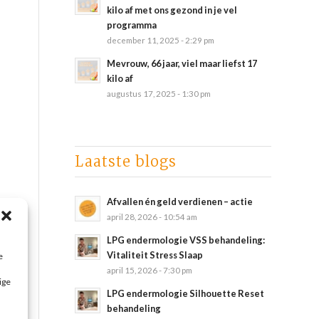
kilo af met ons gezond in je vel
programma
december 11, 2025 - 2:29 pm
Mevrouw, 66 jaar, viel maar liefst 17
kilo af
augustus 17, 2025 - 1:30 pm
Laatste blogs
Afvallen én geld verdienen – actie
april 28, 2026 - 10:54 am
LPG endermologie VSS behandeling:
Vitaliteit Stress Slaap
e
april 15, 2026 - 7:30 pm
ige
LPG endermologie Silhouette Reset
behandeling