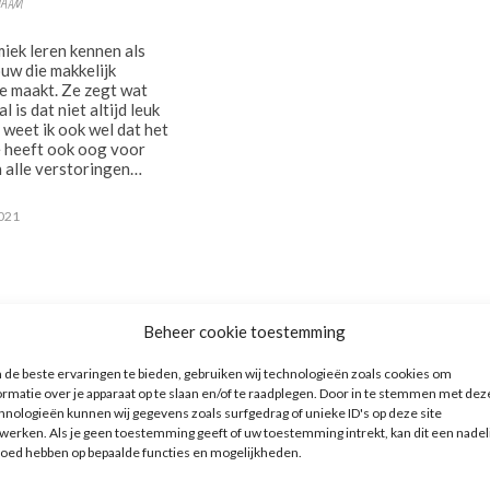
HAAM
miek leren kennen als
uw die makkelijk
je maakt. Ze zegt wat
al is dat niet altijd leuk
 weet ik ook wel dat het
ze heeft ook oog voor
n alle verstoringen…
021
Beheer cookie toestemming
de beste ervaringen te bieden, gebruiken wij technologieën zoals cookies om
ormatie over je apparaat op te slaan en/of te raadplegen. Door in te stemmen met dez
hnologieën kunnen wij gegevens zoals surfgedrag of unieke ID's op deze site
werken. Als je geen toestemming geeft of uw toestemming intrekt, kan dit een nadel
loed hebben op bepaalde functies en mogelijkheden.