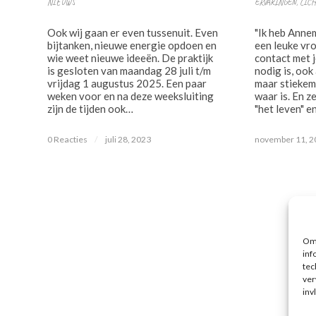
NIEUWS
ERVARINGEN
,
LIC
Ook wij gaan er even tussenuit. Even
"Ik heb Anne
bijtanken, nieuwe energie opdoen en
een leuke vro
wie weet nieuwe ideeën. De praktijk
contact met 
is gesloten van maandag 28 juli t/m
nodig is, ook 
vrijdag 1 augustus 2025. Een paar
maar stiekem
weken voor en na deze weeksluiting
waar is. En 
zijn de tijden ook…
"het leven" e
0 Reacties
/
juli 28, 2023
november 11, 2
Om 
inf
tec
ver
inv