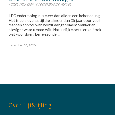
ACTIES
,
AFSLANKEN
,
LPG ENDERMOLOGIE
,
NIEUWS
LPG endermologie is meer dan alleen een behandeling.
Het is een levensstijl die al meer dan 35 jaar door veel
mannen en vrouwen wordt aangenomen! Slanker en
steviger waar u maar wilt. Natuurlijk moet u er zelf ook
wat voor doen. Een gezonde…
december 30, 2020
Over LijfStijling