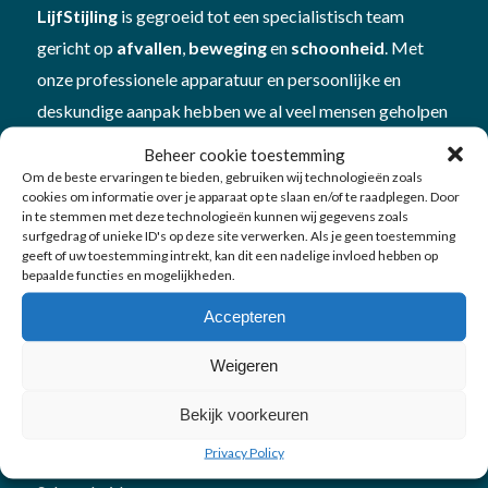
LijfStijling
is gegroeid tot een specialistisch team
gericht op
afvallen
,
beweging
en
schoonheid
. Met
onze professionele apparatuur en persoonlijke en
deskundige aanpak hebben we al veel mensen geholpen
om beter in hun vel te komen én te blijven. Plan
Beheer cookie toestemming
een
vitamine- en mineralencheck
bij ons om te kijken
Om de beste ervaringen te bieden, gebruiken wij technologieën zoals
cookies om informatie over je apparaat op te slaan en/of te raadplegen. Door
hoe je in
balans
bent
in te stemmen met deze technologieën kunnen wij gegevens zoals
surfgedrag of unieke ID's op deze site verwerken. Als je geen toestemming
geeft of uw toestemming intrekt, kan dit een nadelige invloed hebben op
bepaalde functies en mogelijkheden.
Accepteren
Onze diensten
Weigeren
Bekijk voorkeuren
Afvallen
Privacy Policy
Bewegen