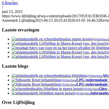
0 Reacties
/
juni 13, 2023
https://www.lijfstijling.nl/wp-content/uploads/2017/05/FAC
Annemiek Lijfstijling
2023-06-13 20:25:41
2026-01-05 16:46:32
Revie
Laatste ervaringen
@lijfstijling
Laatste blogs
Afva
@lijfstijling
LPG endermologie VS
@lijfstijling
LPG endermologie S
@lijfstijling
Glow 
@lijfstijling
Informatie
@lijfstijling
Over LijfStijling