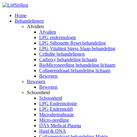
Home
Behandelingen
Afvallen
Afvallen
LPG endermologie
LPG Silhouette Reset behandeling
LPG Vitaliteit Stress Slaap behandeling
Cellulite behandelingen
Carboxy behandeling lichaam
BioMicroneedling behandeling lichaam
Collageendraad behandeling lichaam
Bewegen
Bewegen
Bewegen
Schoonheid
Schoonheid
LPG Endermologie
LPG Endermolift
Microdermabrasie
Micro-needling
DAS Medical Plasma
Huid & DNA
Collageendraad behandeling Matrix