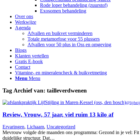
Rode loper behandeling (zuurstof)
Exosomen behandeling
Over ons
Werkwijze
Agenda
Afvallen en buikvet verminderen
Totale metamorfose voor 55 plussers
Afvallen voor 50 plus in Oss en omgeving
Blogs
Klanten vertellen
Gratis E-book
Contact
Vitamine- en mineralencheck & buikvetmeting
Menu
Menu
Tag Archief van:
tailleverdwenen
@lijfsti
Review, Vrouw, 57 jaar, viel ruim 13 kilo af
Ervaringen
,
Lichaam
,
Uncategorized
Mevrouw volgde drie maanden ons programma: Gezond in je vel: Fit en
duidelijke structuur. Dat…