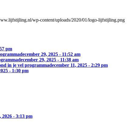
www.lijfstijling.nl/wp-content/uploads/2020/01/logo-lijfstijling.png
:57 pm
 programma
december 29, 2025 - 11:52 am
programma
december 29, 2025 - 11:38 am
ezond in je vel programma
december 11, 2025 - 2:29 pm
2025 - 1:30 pm
, 2026 - 3:13 pm