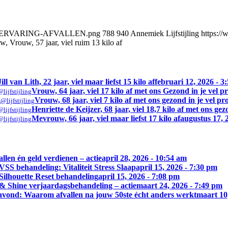
EBOOK-ERVARING-AFVALLEN.png
788
940
Annemiek Lijfstijling
https://
w, Vrouw, 57 jaar, viel ruim 13 kilo af
Jill van Lith, 22 jaar, viel maar liefst 15 kilo af
februari 12, 2026 - 3
Vrouw, 64 jaar, viel 17 kilo af met ons Gezond in je vel
@lijfstijling
Vrouw, 68 jaar, viel 7 kilo af met ons gezond in je vel 
@lijfstijling
Henriette de Keijzer, 68 jaar, viel 18,7 kilo af met ons g
@lijfstijling
Mevrouw, 66 jaar, viel maar liefst 17 kilo af
augustus 17, 
@lijfstijling
llen én geld verdienen – actie
april 28, 2026 - 10:54 am
S behandeling: Vitaliteit Stress Slaap
april 15, 2026 - 7:30 pm
ilhouette Reset behandeling
april 15, 2026 - 7:08 pm
& Shine verjaardagsbehandeling – actie
maart 24, 2026 - 7:49 pm
avond: Waarom afvallen na jouw 50ste écht anders werkt
maart 10