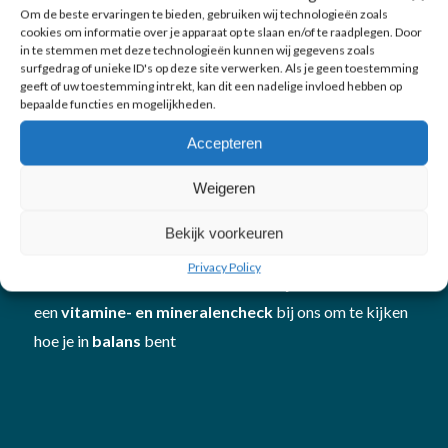
Om de beste ervaringen te bieden, gebruiken wij technologieën zoals
cookies om informatie over je apparaat op te slaan en/of te raadplegen. Door
in te stemmen met deze technologieën kunnen wij gegevens zoals
surfgedrag of unieke ID's op deze site verwerken. Als je geen toestemming
geeft of uw toestemming intrekt, kan dit een nadelige invloed hebben op
bepaalde functies en mogelijkheden.
Over LijfStijling
Accepteren
LijfStijling
is gegroeid tot een specialistisch team
Weigeren
gericht op
afvallen
,
beweging
en
schoonheid
. Met
onze professionele apparatuur en persoonlijke en
Bekijk voorkeuren
deskundige aanpak hebben we al veel mensen geholpen
Privacy Policy
om beter in hun vel te komen én te blijven. Plan
een
vitamine- en mineralencheck
bij ons om te kijken
hoe je in
balans
bent