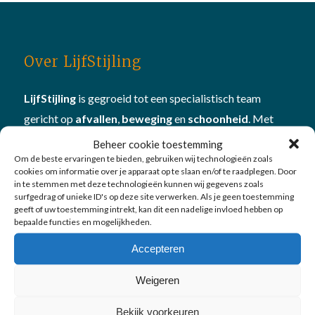
Over LijfStijling
LijfStijling
is gegroeid tot een specialistisch team
gericht op
afvallen
,
beweging
en
schoonheid
. Met
onze professionele apparatuur en persoonlijke en
Beheer cookie toestemming
Om de beste ervaringen te bieden, gebruiken wij technologieën zoals
deskundige aanpak hebben we al veel mensen geholpen
cookies om informatie over je apparaat op te slaan en/of te raadplegen. Door
om beter in hun vel te komen én te blijven. Plan
in te stemmen met deze technologieën kunnen wij gegevens zoals
surfgedrag of unieke ID's op deze site verwerken. Als je geen toestemming
een
vitamine- en mineralencheck
bij ons om te kijken
geeft of uw toestemming intrekt, kan dit een nadelige invloed hebben op
hoe je in
balans
bent
bepaalde functies en mogelijkheden.
Accepteren
Weigeren
Bekijk voorkeuren