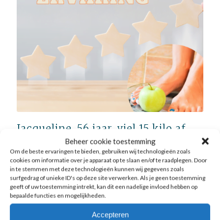
Jacqueline, 56 jaar, viel 15 kilo af
met onze aanpak
Beheer cookie toestemming
Om de beste ervaringen te bieden, gebruiken wij technologieën zoals
AFSLANKEN
,
ERVARINGEN
,
LICHAAM
cookies om informatie over je apparaat op te slaan en/of te raadplegen. Door
in te stemmen met deze technologieën kunnen wij gegevens zoals
Jacqueline, 56 jaar, viel ruim 15 kilo af met het Leefstijl
surfgedrag of unieke ID's op deze site verwerken. Als je geen toestemming
programma met gepersonaliseerde menu's bij LijfStijling
geeft of uw toestemming intrekt, kan dit een nadelige invloed hebben op
"Met dit gepersonaliseerde programma onder
bepaalde functies en mogelijkheden.
begeleiding van Annemiek, ben ik in 8 maanden tijd ruim
15 kilo kwijt geraakt.…
Accepteren