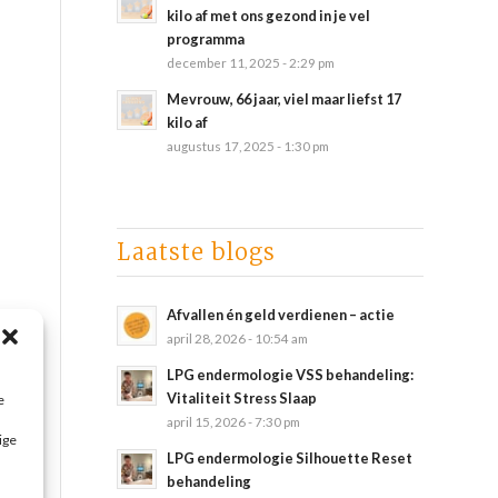
kilo af met ons gezond in je vel
programma
december 11, 2025 - 2:29 pm
Mevrouw, 66 jaar, viel maar liefst 17
kilo af
augustus 17, 2025 - 1:30 pm
Laatste blogs
Afvallen én geld verdienen – actie
april 28, 2026 - 10:54 am
LPG endermologie VSS behandeling:
Vitaliteit Stress Slaap
e
april 15, 2026 - 7:30 pm
ige
LPG endermologie Silhouette Reset
behandeling