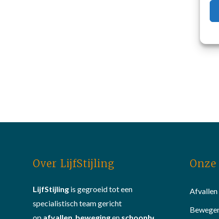
Over LijfStijling
Onze 
LijfStijling
is gegroeid tot een
Afvallen
specialistisch team gericht
Bewege
op
afvallen
,
beweging
en
schoonheid
.