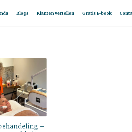
nda
Blogs
Klanten vertellen
Gratis E-book
Conta
 behandeling –