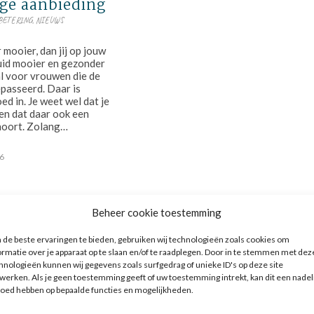
ge aanbieding
BETERING
,
NIEUWS
 mooier, dan jij op jouw
uid mooier en gezonder
l voor vrouwen die de
epasseerd. Daar is
oed in. Je weet wel dat je
en dat daar ook een
 hoort. Zolang…
26
Beheer cookie toestemming
de beste ervaringen te bieden, gebruiken wij technologieën zoals cookies om
ormatie over je apparaat op te slaan en/of te raadplegen. Door in te stemmen met dez
hnologieën kunnen wij gegevens zoals surfgedrag of unieke ID's op deze site
werken. Als je geen toestemming geeft of uw toestemming intrekt, kan dit een nadel
loed hebben op bepaalde functies en mogelijkheden.