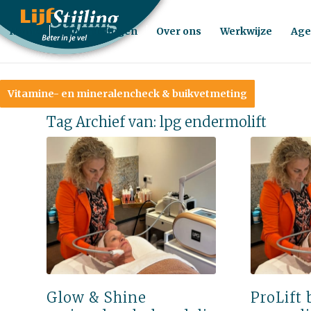
Home
Behandelingen
Over ons
Werkwijze
Age
Vitamine- en mineralencheck & buikvetmeting
Tag Archief van:
lpg endermolift
Glow & Shine
ProLift