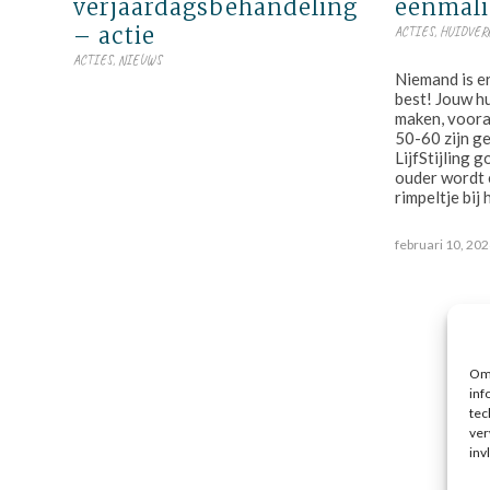
verjaardagsbehandeling
eenmali
– actie
ACTIES
,
HUIDVER
ACTIES
,
NIEUWS
Niemand is er
best! Jouw h
maken, voora
50-60 zijn g
LijfStijling g
ouder wordt 
rimpeltje bij
februari 10, 20
Om 
inf
tec
ver
inv