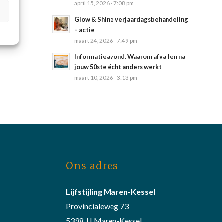
april 15, 2026 - 7:08 pm
Glow & Shine verjaardagsbehandeling
– actie
maart 24, 2026 - 7:49 pm
Informatieavond: Waarom afvallen na
jouw 50ste écht anders werkt
maart 10, 2026 - 3:13 pm
Ons adres
Lijfstijling Maren-Kessel
Provincialeweg 73
5398 JJ Maren-Kessel