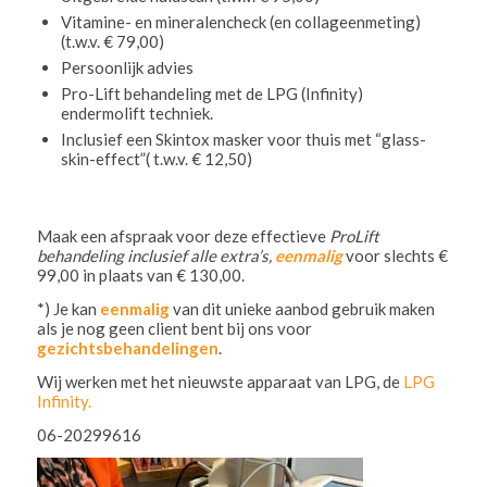
Vitamine- en mineralencheck (en collageenmeting)
(t.w.v. € 79,00)
Persoonlijk advies
Pro-Lift behandeling met de LPG (Infinity)
endermolift techniek.
Inclusief een Skintox masker voor thuis met “glass-
skin-effect”( t.w.v. € 12,50)
Maak een afspraak voor deze effectieve
ProLift
behandeling inclusief alle extra’s,
eenmalig
voor slechts €
99,00 in plaats van € 130,00.
*) Je kan
eenmalig
van dit unieke aanbod gebruik maken
als je nog geen client bent bij ons voor
gezichtsbehandelingen
.
Wij werken met het nieuwste apparaat van LPG, de
LPG
Infinity.
06-20299616