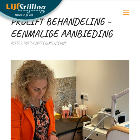
PROLIFT BEHANDELING –
EENMALIGE AANBIEDING
ACTIES
,
HUIDVERBETERING
,
NIEUWS