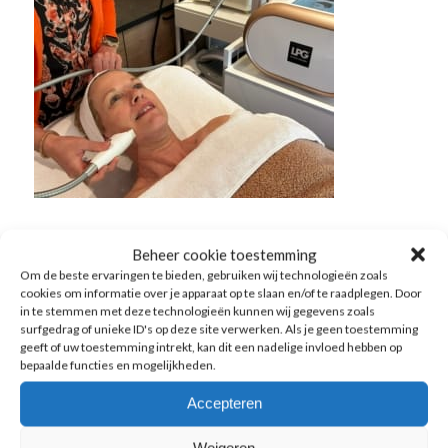
FEBRUARI 10, 2026
Beheer cookie toestemming
Om de beste ervaringen te bieden, gebruiken wij technologieën zoals
TAGS:
BINDWEEFSELMASSAGE
,
DEN BOSCH
,
HUIDVERBETERING
,
LPG
cookies om informatie over je apparaat op te slaan en/of te raadplegen. Door
ENDERMOLIFT
,
MAREN KESSEL
,
OSS
,
PROLIFT
in te stemmen met deze technologieën kunnen wij gegevens zoals
surfgedrag of unieke ID's op deze site verwerken. Als je geen toestemming
geeft of uw toestemming intrekt, kan dit een nadelige invloed hebben op
bepaalde functies en mogelijkheden.
Misschien ook iets voor u
Accepteren