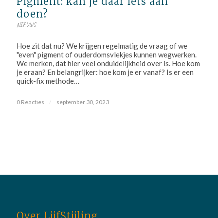
Pigment: kan je daar iets aan
doen?
NIEUWS
Hoe zit dat nu? We krijgen regelmatig de vraag of we
"even" pigment of ouderdomsvlekjes kunnen wegwerken.
We merken, dat hier veel onduidelijkheid over is. Hoe kom
je eraan? En belangrijker: hoe kom je er vanaf? Is er een
quick-fix methode…
0 Reacties
/
september 30, 2023
Over LijfStijling