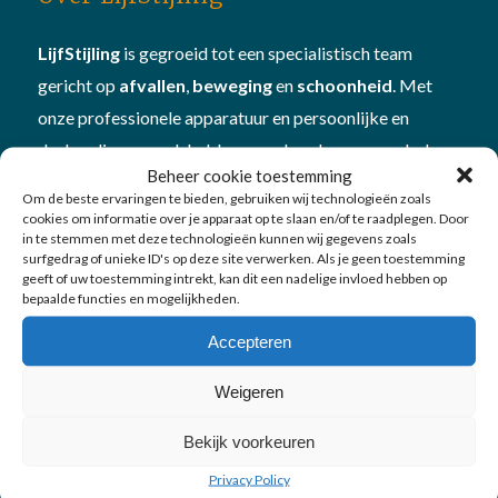
LijfStijling
is gegroeid tot een specialistisch team
gericht op
afvallen
,
beweging
en
schoonheid
. Met
onze professionele apparatuur en persoonlijke en
deskundige aanpak hebben we al veel mensen geholpen
Beheer cookie toestemming
om beter in hun vel te komen én te blijven. Plan
Om de beste ervaringen te bieden, gebruiken wij technologieën zoals
een
vitamine- en mineralencheck
bij ons om te kijken
cookies om informatie over je apparaat op te slaan en/of te raadplegen. Door
in te stemmen met deze technologieën kunnen wij gegevens zoals
hoe je in
balans
bent
surfgedrag of unieke ID's op deze site verwerken. Als je geen toestemming
geeft of uw toestemming intrekt, kan dit een nadelige invloed hebben op
bepaalde functies en mogelijkheden.
Accepteren
Weigeren
Onze diensten
Bekijk voorkeuren
Afvallen
Privacy Policy