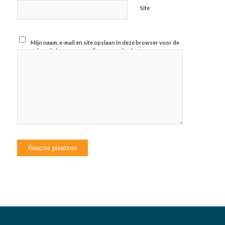
Site
Mijn naam, e-mail en site opslaan in deze browser voor de
volgende keer wanneer ik een reactie plaats.