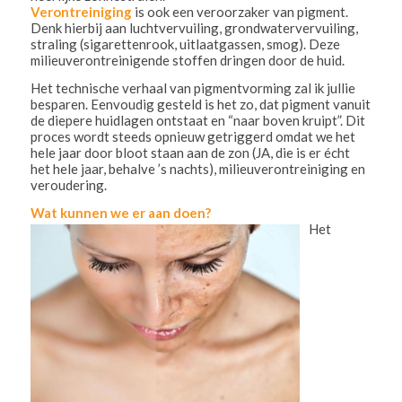
Verontreiniging
is ook een veroorzaker van pigment.
Denk hierbij aan luchtvervuiling, grondwatervervuiling,
straling (sigarettenrook, uitlaatgassen, smog). Deze
milieuverontreinigende stoffen dringen door de huid.
Het technische verhaal van pigmentvorming zal ik jullie
besparen. Eenvoudig gesteld is het zo, dat pigment vanuit
de diepere huidlagen ontstaat en “naar boven kruipt”. Dit
proces wordt steeds opnieuw getriggerd omdat we het
hele jaar door bloot staan aan de zon (JA, die is er écht
het hele jaar, behalve ’s nachts), milieuverontreiniging en
veroudering.
Wat kunnen we er aan doen?
Het