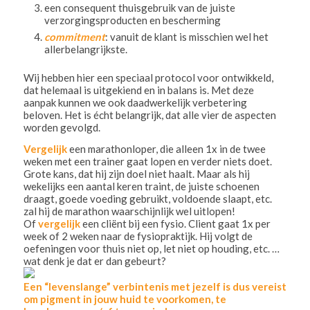
een consequent thuisgebruik van de juiste
verzorgingsproducten en bescherming
commitment
: vanuit de klant is misschien wel het
allerbelangrijkste.
Wij hebben hier een speciaal protocol voor ontwikkeld,
dat helemaal is uitgekiend en in balans is. Met deze
aanpak kunnen we ook daadwerkelijk verbetering
beloven. Het is écht belangrijk, dat alle vier de aspecten
worden gevolgd.
Vergelijk
een marathonloper, die alleen 1x in de twee
weken met een trainer gaat lopen en verder niets doet.
Grote kans, dat hij zijn doel niet haalt. Maar als hij
wekelijks een aantal keren traint, de juiste schoenen
draagt, goede voeding gebruikt, voldoende slaapt, etc.
zal hij de marathon waarschijnlijk wel uitlopen!
Of
vergelijk
een cliënt bij een fysio. Client gaat 1x per
week of 2 weken naar de fysiopraktijk. Hij volgt de
oefeningen voor thuis niet op, let niet op houding, etc. …
wat denk je dat er dan gebeurt?
Een “levenslange” verbintenis met jezelf is dus vereist
om pigment in jouw huid te voorkomen, te