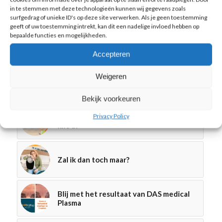
Misschien ook iets voor u
in te stemmen met deze technologieën kunnen wij gegevens zoals
surfgedrag of unieke ID's op deze site verwerken. Als je geen toestemming
geeft of uw toestemming intrekt, kan dit een nadelige invloed hebben op
bepaalde functies en mogelijkheden.
Zadeltassen en plaatselijk vet
Accepteren
Energetisch testen van
Weigeren
huidverzorgingsproducten, suppletie
en kruidencomplexen
Bekijk voorkeuren
Mevrouw, 66 jaar, viel maar liefst 17
Privacy Policy
kilo af
Zal ik dan toch maar?
Blij met het resultaat van DAS medical
Plasma