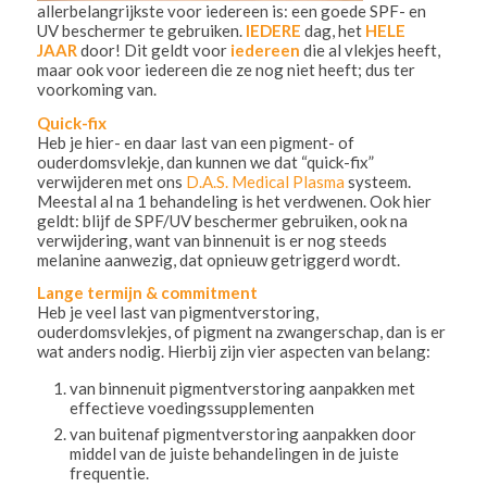
allerbelangrijkste voor iedereen is: een goede SPF- en
UV beschermer te gebruiken.
IEDERE
dag, het
HELE
JAAR
door! Dit geldt voor
iedereen
die al vlekjes heeft,
maar ook voor iedereen die ze nog niet heeft; dus ter
voorkoming van.
Quick-fix
Heb je hier- en daar last van een pigment- of
ouderdomsvlekje, dan kunnen we dat “quick-fix”
verwijderen met ons
D.A.S. Medical Plasma
systeem.
Meestal al na 1 behandeling is het verdwenen. Ook hier
geldt: blijf de SPF/UV beschermer gebruiken, ook na
verwijdering, want van binnenuit is er nog steeds
melanine aanwezig, dat opnieuw getriggerd wordt.
Lange termijn & commitment
Heb je veel last van pigmentverstoring,
ouderdomsvlekjes, of pigment na zwangerschap, dan is er
wat anders nodig. Hierbij zijn vier aspecten van belang:
van binnenuit pigmentverstoring aanpakken met
effectieve voedingssupplementen
van buitenaf pigmentverstoring aanpakken door
middel van de juiste behandelingen in de juiste
frequentie.