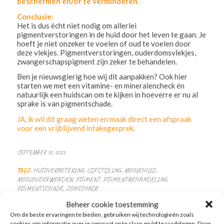
beschermen en/of te verminderen.
Conclusie:
Het is dus écht niet nodig om allerlei
pigmentverstoringen in de huid door het leven te gaan. Je
hoeft je niet onzeker te voelen of oud te voelen door
deze vlekjes. Pigmentverstoringen, ouderdomsvlekjes,
zwangerschapspigment zijn zeker te behandelen.
Ben je nieuwsgierig hoe wij dit aanpakken? Ook hier
starten we met een vitamine- en mineralencheck én
natuurlijk een huidscan om te kijken in hoeverre er nu al
sprake is van pigmentschade.
JA, ik wil dit graag weten en maak direct een afspraak
voor een vrijblijvend intakegesprek.
SEPTEMBER 30, 2023
TAGS:
HUIDVERBETERING
,
LIJFSTIJLING
,
MOOIEHUID
,
MOOIOUDERWORDEN
,
PIGMENT
,
PIGMENTBEHANDELING
,
PIGMENTSCHADE
,
ZONSCHADE
Beheer cookie toestemming
Om de beste ervaringen te bieden, gebruiken wij technologieën zoals
cookies om informatie over je apparaat op te slaan en/of te raadplegen. Door