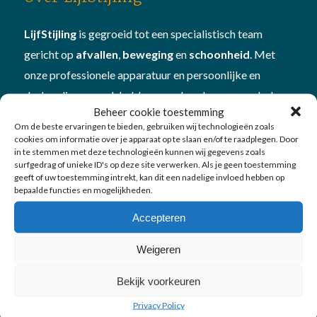
LijfStijling
is gegroeid tot een specialistisch team
gericht op
afvallen
,
beweging
en
schoonheid
. Met
onze professionele apparatuur en persoonlijke en
deskundige aanpak hebben we al veel mensen geholpen
Beheer cookie toestemming
om beter in hun vel te komen én te blijven. Plan
Om de beste ervaringen te bieden, gebruiken wij technologieën zoals
een
vitamine- en mineralencheck
bij ons om te kijken
cookies om informatie over je apparaat op te slaan en/of te raadplegen. Door
in te stemmen met deze technologieën kunnen wij gegevens zoals
hoe je in
balans
bent
surfgedrag of unieke ID's op deze site verwerken. Als je geen toestemming
geeft of uw toestemming intrekt, kan dit een nadelige invloed hebben op
bepaalde functies en mogelijkheden.
Accepteren
Weigeren
Onze diensten
Bekijk voorkeuren
Afvallen
Privacy Policy