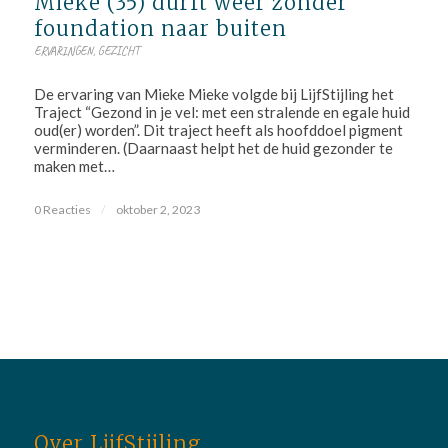
Mieke (35) durft weer zonder
foundation naar buiten
ERVARINGEN
,
GEZICHT
De ervaring van Mieke Mieke volgde bij LijfStijling het
Traject “Gezond in je vel: met een stralende en egale huid
oud(er) worden”. Dit traject heeft als hoofddoel pigment
verminderen. (Daarnaast helpt het de huid gezonder te
maken met…
0 Reacties
/
oktober 2, 2023
Over LijfStijling