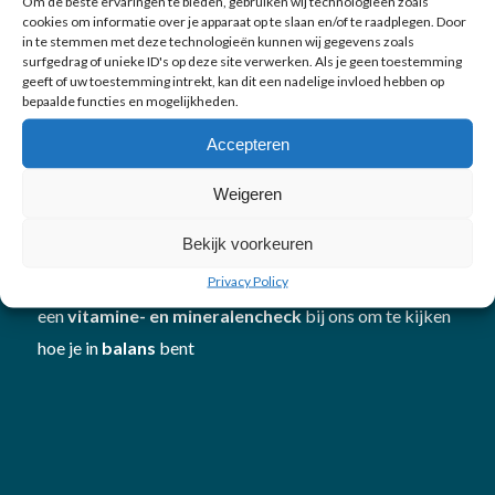
Om de beste ervaringen te bieden, gebruiken wij technologieën zoals
cookies om informatie over je apparaat op te slaan en/of te raadplegen. Door
in te stemmen met deze technologieën kunnen wij gegevens zoals
surfgedrag of unieke ID's op deze site verwerken. Als je geen toestemming
geeft of uw toestemming intrekt, kan dit een nadelige invloed hebben op
Over LijfStijling
bepaalde functies en mogelijkheden.
Accepteren
LijfStijling
is gegroeid tot een specialistisch team
gericht op
afvallen
,
beweging
en
schoonheid
. Met
Weigeren
onze professionele apparatuur en persoonlijke en
Bekijk voorkeuren
deskundige aanpak hebben we al veel mensen geholpen
Privacy Policy
om beter in hun vel te komen én te blijven. Plan
een
vitamine- en mineralencheck
bij ons om te kijken
hoe je in
balans
bent