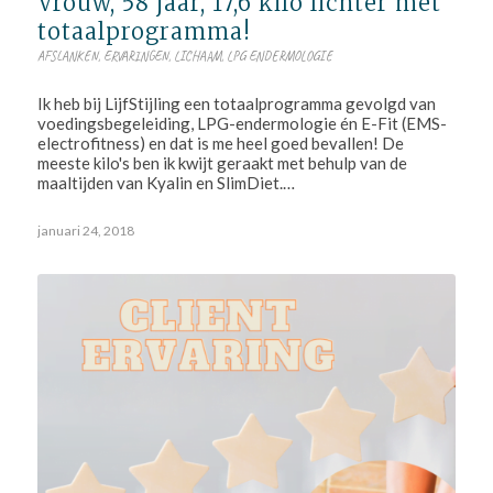
Vrouw, 58 jaar, 17,6 kilo lichter met
totaalprogramma!
AFSLANKEN
,
ERVARINGEN
,
LICHAAM
,
LPG ENDERMOLOGIE
Ik heb bij LijfStijling een totaalprogramma gevolgd van
voedingsbegeleiding, LPG-endermologie én E-Fit (EMS-
electrofitness) en dat is me heel goed bevallen! De
meeste kilo's ben ik kwijt geraakt met behulp van de
maaltijden van Kyalin en SlimDiet.…
januari 24, 2018