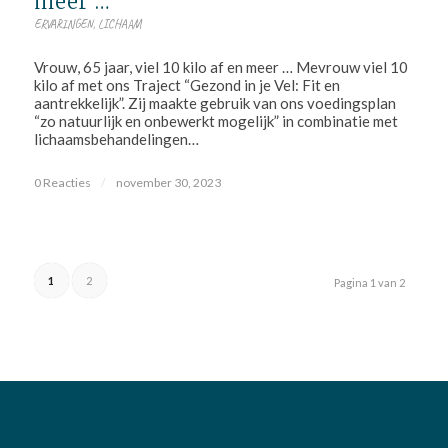
meer …
ERVARINGEN
,
LICHAAM
Vrouw, 65 jaar, viel 10 kilo af en meer … Mevrouw viel 10
kilo af met ons Traject “Gezond in je Vel: Fit en
aantrekkelijk”. Zij maakte gebruik van ons voedingsplan
“zo natuurlijk en onbewerkt mogelijk” in combinatie met
lichaamsbehandelingen…
0 Reacties
/
november 30, 2023
1
2
Pagina 1 van 2