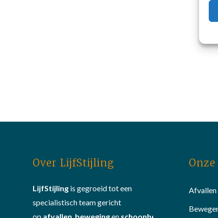
Over LijfStijling
Onze 
LijfStijling
is gegroeid tot een
Afvallen
specialistisch team gericht
Bewege
op
afvallen
,
beweging
en
schoonheid
.