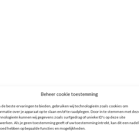
Beheer cookie toestemming
de beste ervaringen te bieden, gebruiken wij technologieën zoals cookies om
ormatie over je apparaat op te slaan en/of te raadplegen. Door in te stemmen met dez
hnologieën kunnen wij gegevens zoals surfgedrag of unieke ID's op deze site
werken. Als je geen toestemming geeft of uw toestemming intrekt, kan dit een nadel
loed hebben op bepaalde functies en mogelijkheden.