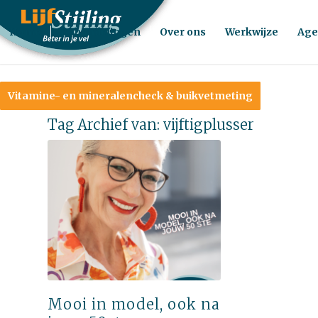
Home
Behandelingen
Over ons
Werkwijze
Age
Vitamine- en mineralencheck & buikvetmeting
Tag Archief van:
vijftigplusser
Mooi in model, ook na