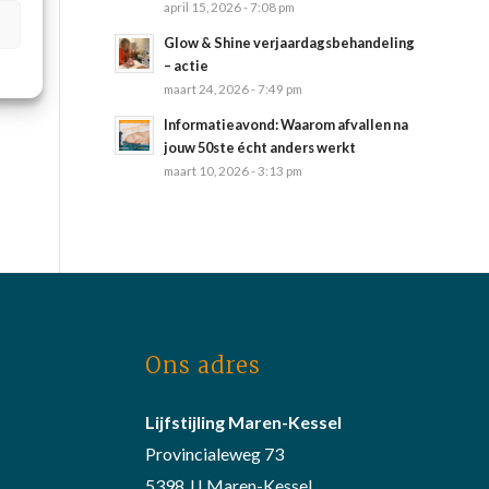
april 15, 2026 - 7:08 pm
Glow & Shine verjaardagsbehandeling
– actie
maart 24, 2026 - 7:49 pm
Informatieavond: Waarom afvallen na
jouw 50ste écht anders werkt
maart 10, 2026 - 3:13 pm
Ons adres
Lijfstijling Maren-Kessel
Provincialeweg 73
5398 JJ Maren-Kessel