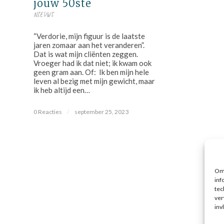
jouw 50ste
NIEUWS
“Verdorie, mijn figuur is de laatste
jaren zomaar aan het veranderen”.
Dat is wat mijn cliënten zeggen.
Vroeger had ik dat niet; ik kwam ook
geen gram aan. Of: Ik ben mijn hele
leven al bezig met mijn gewicht, maar
ik heb altijd een…
0 Reacties
/
september 25, 2023
Om 
inf
tec
ver
inv