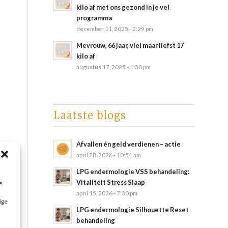
kilo af met ons gezond in je vel
programma
december 11, 2025 - 2:29 pm
Mevrouw, 66 jaar, viel maar liefst 17
kilo af
augustus 17, 2025 - 1:30 pm
Laatste blogs
Afvallen én geld verdienen – actie
april 28, 2026 - 10:54 am
LPG endermologie VSS behandeling:
Vitaliteit Stress Slaap
e
april 15, 2026 - 7:30 pm
ige
LPG endermologie Silhouette Reset
behandeling