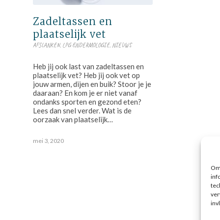
Zadeltassen en
plaatselijk vet
AFSLANKEN
,
LPG ENDERMOLOGIE
,
NIEUWS
Heb jij ook last van zadeltassen en
plaatselijk vet? Heb jij ook vet op
jouw armen, dijen en buik? Stoor je je
daaraan? En kom je er niet vanaf
ondanks sporten en gezond eten?
Lees dan snel verder. Wat is de
oorzaak van plaatselijk…
mei 3, 2020
Om 
inf
tec
ver
inv