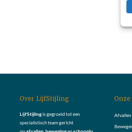
Over LijfStijling
Onze 
LijfStijling
is gegroeid tot een
Afvallen
specialistisch team gericht
Bewege
op
afvallen
,
beweging
en
schoonheid
.