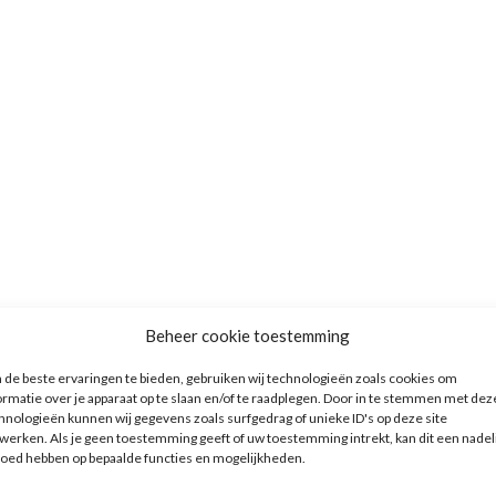
Beheer cookie toestemming
de beste ervaringen te bieden, gebruiken wij technologieën zoals cookies om
ormatie over je apparaat op te slaan en/of te raadplegen. Door in te stemmen met dez
hnologieën kunnen wij gegevens zoals surfgedrag of unieke ID's op deze site
werken. Als je geen toestemming geeft of uw toestemming intrekt, kan dit een nadel
loed hebben op bepaalde functies en mogelijkheden.