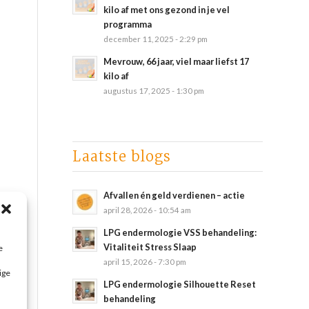
kilo af met ons gezond in je vel
programma
december 11, 2025 - 2:29 pm
Mevrouw, 66 jaar, viel maar liefst 17
kilo af
augustus 17, 2025 - 1:30 pm
Laatste blogs
Afvallen én geld verdienen – actie
april 28, 2026 - 10:54 am
LPG endermologie VSS behandeling:
Vitaliteit Stress Slaap
e
april 15, 2026 - 7:30 pm
ige
LPG endermologie Silhouette Reset
behandeling