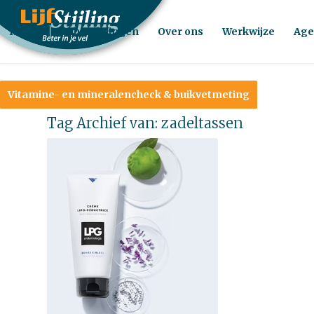
Home
Behandelingen
Over ons
Werkwijze
Age
Vitamine- en mineralencheck & buikvetmeting
Tag Archief van:
zadeltassen