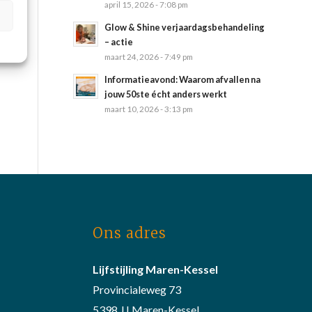
april 15, 2026 - 7:08 pm
Glow & Shine verjaardagsbehandeling
– actie
maart 24, 2026 - 7:49 pm
Informatieavond: Waarom afvallen na
jouw 50ste écht anders werkt
maart 10, 2026 - 3:13 pm
Ons adres
Lijfstijling Maren-Kessel
Provincialeweg 73
5398 JJ Maren-Kessel