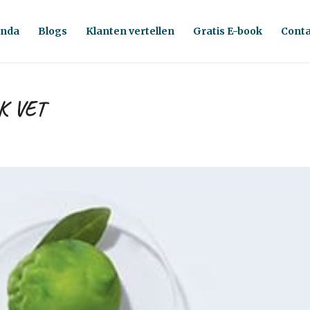
nda
Blogs
Klanten vertellen
Gratis E-book
Conta
K VET