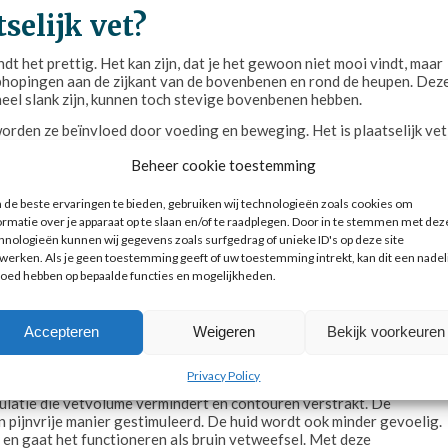
selijk vet?
dt het prettig. Het kan zijn, dat je het gewoon niet mooi vindt, maar
etophopingen aan de zijkant van de bovenbenen en rond de heupen. Dez
heel slank zijn, kunnen toch stevige bovenbenen hebben.
worden ze beïnvloed door voeding en beweging. Het is plaatselijk vet
s opslagplaats voor het lichaam. Wit vet is ongezond vet. Het
Beheer cookie toestemming
root, waardoor witte vet cellen toenemen en de verbranding lager is.
rt als thermostaat voor jouw lichaam. Energie (kcal) wordt door deze
de beste ervaringen te bieden, gebruiken wij technologieën zoals cookies om
ormatie over je apparaat op te slaan en/of te raadplegen. Door in te stemmen met dez
in vet toeneemt door te sporten en gezond te eten. Maar plaatselijk
hnologieën kunnen wij gegevens zoals surfgedrag of unieke ID's op deze site
invloed op de plaats waar het vet afneemt.
werken. Als je geen toestemming geeft of uw toestemming intrekt, kan dit een nadel
loed hebben op bepaalde functies en mogelijkheden.
Accepteren
Weigeren
Bekijk voorkeuren
Privacy Policy
ng kan het probleem van zadeltassen en plaatselijk vet aanzienlijk
mulatie die vetvolume vermindert en contouren verstrakt. De
en pijnvrije manier gestimuleerd. De huid wordt ook minder gevoelig.
en gaat het functioneren als bruin vetweefsel. Met deze