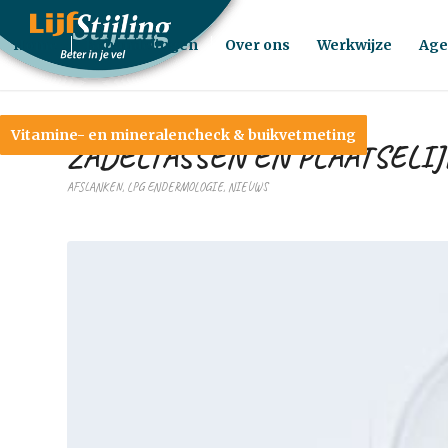
Home
Behandelingen
Over ons
Werkwijze
Age
Vitamine- en mineralencheck & buikvetmeting
ZADELTASSEN EN PLAATSELIJ
AFSLANKEN
,
LPG ENDERMOLOGIE
,
NIEUWS