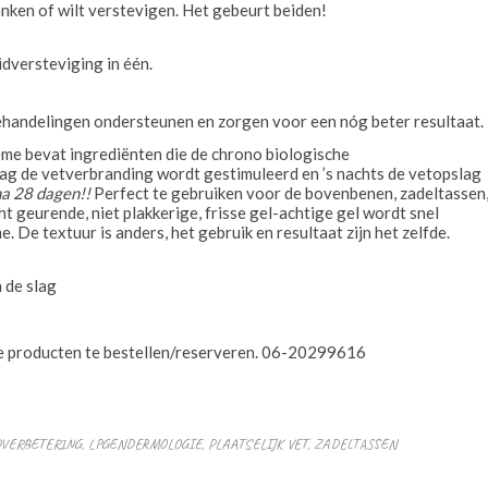
lanken of wilt verstevigen. Het gebeurt beiden!
dversteviging in één.
ehandelingen ondersteunen en zorgen voor een nóg beter resultaat.
ème bevat ingrediënten die de chrono biologische
dag de vetverbranding wordt gestimuleerd en ’s nachts de vetopslag
na 28 dagen!!
Perfect te gebruiken voor de bovenbenen, zadeltassen
ht geurende, niet plakkerige, frisse gel-achtige gel wordt snel
. De textuur is anders, het gebruik en resultaat zijn het zelfde.
 de slag
ze producten te bestellen/reserveren. 06-20299616
DVERBETERING
,
LPGENDERMOLOGIE
,
PLAATSELIJK VET
,
ZADELTASSEN