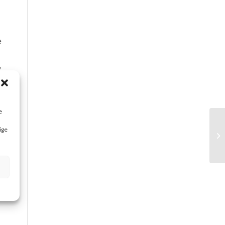
e
,
e
ige