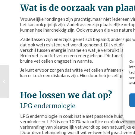
Wat is de oorzaak van plaat
Vrouwelijke rondingen zijn prachtig, maar niet iedereen vin
het kan ook pijnlijk zijn. Zadeltassen zijn plaatselijke v
kunnen heel hardnekkig zijn. Ook vrouwen die van nature 
Zadeltassen zijn enerzijds genetisch bepaald; anderzijds 
dat ook wel resistent vet wordt genoemd. Dit vet dient al
verschil tussen energie inname en wat je verbruikt is te g
Bruin vet is actief vet en een energiebron. Dit functionee
bruine vet cellen omgezet in warmte.
Om 
inf
Je kunt ervoor zorgen dat witte vet cellen afnemen en bru
tec
kan er toch een disbalans zijn. Hierdoor heb je zelf geen 
ver
Fit met 10.000 stappen
inv
per dag
Hoe lossen we dat op?
LPG endermologie
LPG endermologie in combinatie met passende huidverzorgi
verminderen. LPG is een 100% natuurlijke en pijnloze sti
verbranding van plaatselijk vet wordt op een natuurlijke 
Door deze behandeling wordt wit vetweefsel geactiveerd 