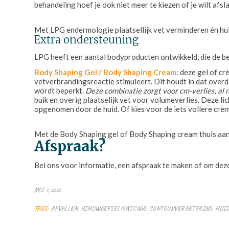
behandeling hoef je ook niet meer te kiezen of je wilt afs
Met LPG endermologie plaatsellijk vet verminderen én hui
Extra ondersteuning
LPG heeft een aantal bodyproducten ontwikkeld, die de b
Body Shaping Gel / Body Shaping Cream:
deze gel of cr
vetverbrandingsreactie stimuleert. Dit houdt in dat over
wordt beperkt.
Deze combinatie zorgt voor cm-verlies, al 
buik en overig plaatselijk vet voor volumeverlies. Deze lic
opgenomen door de huid. Of kies voor de iets vollere crème
Met de Body Shaping gel of Body Shaping cream thuis aan
Afspraak?
Bel ons voor informatie, een afspraak te maken of om de
MEI 3, 2020
TAGS:
AFVALLEN
,
BINDWEEFSELMASSAGE
,
CONTOURVERBETERING
,
HUI