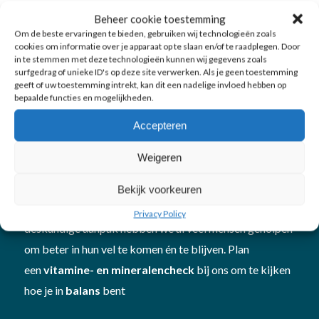
Beheer cookie toestemming
Om de beste ervaringen te bieden, gebruiken wij technologieën zoals
cookies om informatie over je apparaat op te slaan en/of te raadplegen. Door
in te stemmen met deze technologieën kunnen wij gegevens zoals
surfgedrag of unieke ID's op deze site verwerken. Als je geen toestemming
geeft of uw toestemming intrekt, kan dit een nadelige invloed hebben op
bepaalde functies en mogelijkheden.
Accepteren
Over LijfStijling
Weigeren
LijfStijling
is gegroeid tot een specialistisch team
gericht op
afvallen
,
beweging
en
schoonheid
. Met
Bekijk voorkeuren
onze professionele apparatuur en persoonlijke en
Privacy Policy
deskundige aanpak hebben we al veel mensen geholpen
om beter in hun vel te komen én te blijven. Plan
een
vitamine- en mineralencheck
bij ons om te kijken
hoe je in
balans
bent