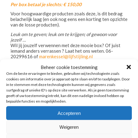
Per box betaal je slechts: € 150,00
Voor hoogwaardige producten zoals deze, is dit bedrag
belachelijk laag (en ook nog eens een korting ten opzichte
van de losse producten).
Leuk om te geven; leuk om te krijgen; of gewoon voor
jezelf …
Wil jij jouzelf verwennen met deze mooie box? Of juist
iemand anders verrassen ? Laat het ons weten. 06-
20299616 of
marenkessel@lijfstijling.nl
Beheer cookie toestemming
Om de beste ervaringen te bieden, gebruiken wij technologieën zoals
cookies om informatie over je apparaat op te slaan en/of te raadplegen. Door
in te stemmen met deze technologieën kunnen wij gegevens zoals
surfgedrag of unieke ID's op deze site verwerken. Als je geen toestemming
geeft of uw toestemming intrekt, kan dit een nadelige invloed hebben op
bepaalde functies en mogelijkheden.
Accepteren
Weigeren