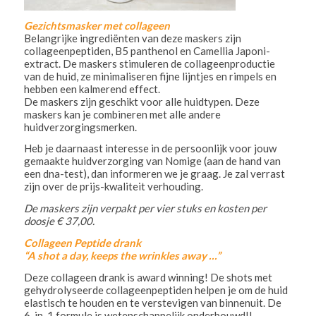
Gezichtsmasker met collageen
Belangrijke ingrediënten van deze maskers zijn
collageenpeptiden, B5 panthenol en Camellia Japoni-
extract. De maskers stimuleren de collageenproductie
van de huid, ze minimaliseren fijne lijntjes en rimpels en
hebben een kalmerend effect.
De maskers zijn geschikt voor alle huidtypen. Deze
maskers kan je combineren met alle andere
huidverzorgingsmerken.
Heb je daarnaast interesse in de persoonlijk voor jouw
gemaakte huidverzorging van Nomige (aan de hand van
een dna-test), dan informeren we je graag. Je zal verrast
zijn over de prijs-kwaliteit verhouding.
De maskers zijn verpakt per vier stuks en kosten per
doosje € 37,00.
Collageen Peptide drank
“A shot a day, keeps the wrinkles away …”
Deze collageen drank is award winning! De shots met
gehydrolyseerde collageenpeptiden helpen je om de huid
elastisch te houden en te verstevigen van binnenuit. De
6-in-1 formule is wetenschappelijk onderbouwd!!