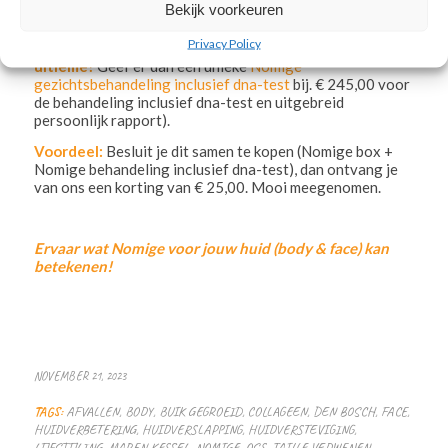
Bekijk voorkeuren
Wil je
helemaal
Privacy Policy
het
ultieme?
Geef er dan een unieke
Nomige
gezichtsbehandeling inclusief dna-test
bij. € 245,00 voor
de behandeling inclusief dna-test en uitgebreid
persoonlijk rapport).
Voordeel:
Besluit je dit samen te kopen (Nomige box +
Nomige behandeling inclusief dna-test), dan ontvang je
van ons een korting van € 25,00. Mooi meegenomen.
Ervaar wat Nomige voor jouw huid (body & face) kan
betekenen!
NOVEMBER 21, 2023
TAGS:
AFVALLEN
,
BODY
,
BUIK GEGROEID
,
COLLAGEEN
,
DEN BOSCH
,
FACE
,
HUIDVERBETERING
,
HUIDVERSLAPPING
,
HUIDVERSTEVIGING
,
LIJFSTIJLING
,
MAREN KESSEL
,
NOMIGE
,
OSS
,
TAILLE VEDWENEN