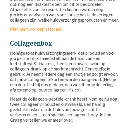
ook nog een dna-test doen om dit te beoordelen.
Afhankelijk van de resultaten kunnen we dan nog
gerichter adviseren wat voor jou de beste doseringen
collageen zijn, welke huidverzorgingsproducten en meer.
Plan hiervoor een afspraak
!
Collageenbox
Nomige (ons huidverzorgingsmerk, dat producten voor
jou persoonlijk samenstelt aan de hand van een
leefstijltest & dna-test), heeft een award-winning
collageen-drank op de markt gebracht. Eenvoudig in
gebruik. Je neemt iedere dag een shotje en zorgt ervoor,
dat jouw collageen tekorten worden aangevuld. (Heb je
een dna-test bij ons gedaan, dan wordt jouw dosering
afgestemd op jouw collageen-risico).
Naast de collageen-peptide-drank heeft Nomige nu nóg
twee collageen producten ontwikkeld. Een handig
gezichtsmasker om de huid van jouw gezicht te
verbeteren én …. een speciale collageen-body-lotion.
Graag vertellen we er meer over.