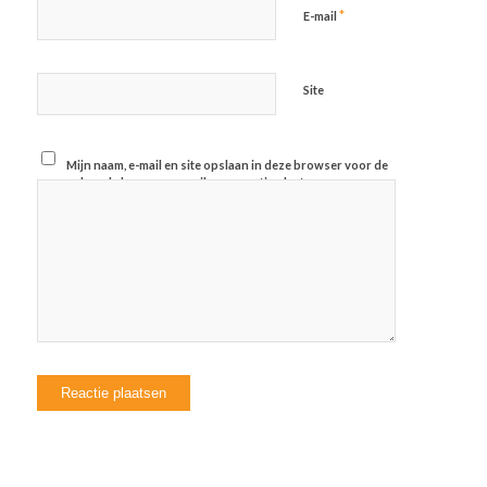
*
E-mail
Site
Mijn naam, e-mail en site opslaan in deze browser voor de
volgende keer wanneer ik een reactie plaats.