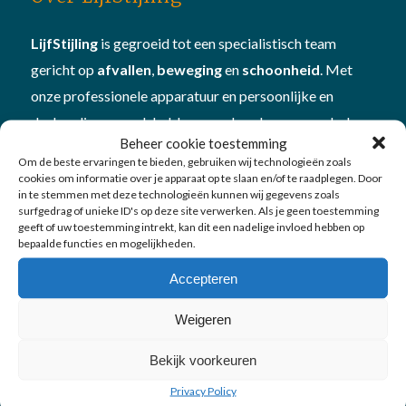
LijfStijling
is gegroeid tot een specialistisch team
gericht op
afvallen
,
beweging
en
schoonheid
. Met
onze professionele apparatuur en persoonlijke en
deskundige aanpak hebben we al veel mensen geholpen
Beheer cookie toestemming
om beter in hun vel te komen én te blijven. Plan
Om de beste ervaringen te bieden, gebruiken wij technologieën zoals
een
vitamine- en mineralencheck
bij ons om te kijken
cookies om informatie over je apparaat op te slaan en/of te raadplegen. Door
in te stemmen met deze technologieën kunnen wij gegevens zoals
hoe je in
balans
bent
surfgedrag of unieke ID's op deze site verwerken. Als je geen toestemming
geeft of uw toestemming intrekt, kan dit een nadelige invloed hebben op
bepaalde functies en mogelijkheden.
Accepteren
Weigeren
Onze diensten
Bekijk voorkeuren
Afvallen
Privacy Policy