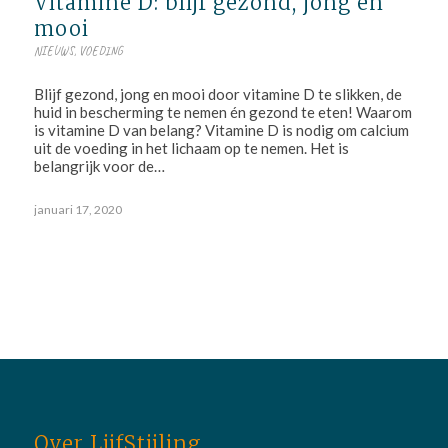
Vitamine D: blijf gezond, jong en
mooi
NIEUWS
,
VOEDING
Blijf gezond, jong en mooi door vitamine D te slikken, de
huid in bescherming te nemen én gezond te eten! Waarom
is vitamine D van belang? Vitamine D is nodig om calcium
uit de voeding in het lichaam op te nemen. Het is
belangrijk voor de…
januari 17, 2020
Over LijfStijling