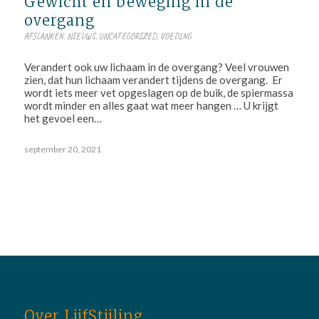
Gewicht en beweging in de
overgang
AFSLANKEN
,
NIEUWS
,
UNCATEGORIZED
,
VOEDING
Verandert ook uw lichaam in de overgang? Veel vrouwen
zien, dat hun lichaam verandert tijdens de overgang. Er
wordt iets meer vet opgeslagen op de buik, de spiermassa
wordt minder en alles gaat wat meer hangen … U krijgt
het gevoel een…
september 20, 2021
Over LijfStijling