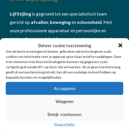
LijfStijling
is gegroeid tot een specialistisch team
gericht op
afvallen
,
beweging
en
schoonheid
. Met
onze professionele apparatuur en persoonlijke en
deskundige aanpak hebben we al veel mensen geholpen
Beheer cookie toestemming
om beter in hun vel te komen én te blijven. Plan
Om de beste ervaringen te bieden, gebruiken wij technologieën zoals
een
vitamine- en mineralencheck
bij ons om te kijken
cookies om informatie over je apparaat op te slaan en/of te raadplegen. Door
in te stemmen met deze technologieën kunnen wij gegevens zoals
hoe je in
balans
bent
surfgedrag of unieke ID's op deze site verwerken. Als je geen toestemming
geeft of uw toestemming intrekt, kan dit een nadelige invloed hebben op
bepaalde functies en mogelijkheden.
Accepteren
Weigeren
Onze diensten
Bekijk voorkeuren
Afvallen
Privacy Policy