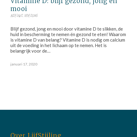
Vitamine D: blijf gezond, jong en
mooi
NIEUWS
,
VOEDING
Blijf gezond, jong en mooi door vitamine D te slikken, de
huid in bescherming te nemen én gezond te eten! Waarom
is vitamine D van belang? Vitamine D is nodig om calcium
uit de voeding in het lichaam op te nemen. Het is
belangrijk voor de…
januari 17, 2020
Over LijfStijling