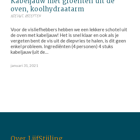
Kabeljauw met groenten uit de
oven, koolhydraatarm
NIEUWS
,
RECEPTEN
Voor de visliefhebbers hebben we een lekkere schotel uit
de oven met kabeljauw! Het is snel klaar en ook als je
vergeten bent de vis uit de diepvries te halen, is dit geen
enkel probleem. Ingrediënten (4 personen) 4 stuks
kabeljauw (uit de…
januari 31, 2021
Over LijfStijling