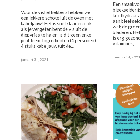
Een smaakvol
bleekselderij
Voor de visliefhebbers hebben we
koolhydraata
een lekkere schotel uit de oven met
aan bleekseld
kabeljauw! Het is snel klaar en ook
wel; de groe
als je vergeten bent de vis uit de
bladeren. Het
diepvries te halen, is dit geen enkel
is erg gezond
probleem. Ingrediënten (4 personen)
vitamines,…
4 stuks kabeljauw (uit de…
januari 24, 202
januari 31, 2021