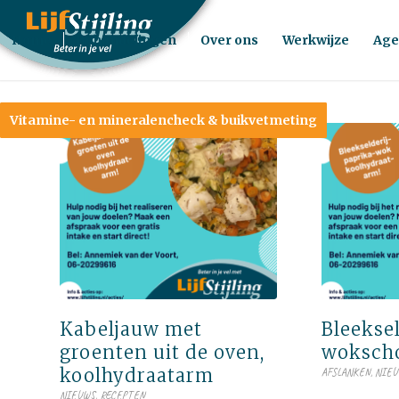
Home
Behandelingen
Over ons
Werkwijze
Age
Vitamine- en mineralencheck & buikvetmeting
Kabeljauw met
Bleeksel
groenten uit de oven,
wokscho
koolhydraatarm
AFSLANKEN
,
NIE
NIEUWS
,
RECEPTEN