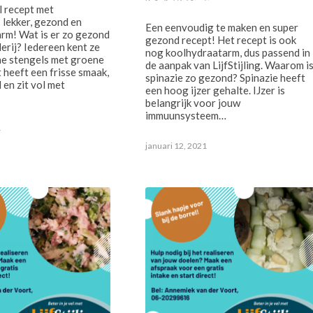
 recept met
; lekker, gezond en
Een eenvoudig te maken en super
rm! Wat is er zo gezond
gezond recept! Het recept is ook
erij? Iedereen kent ze
nog koolhydraatarm, dus passend in
ne stengels met groene
de aanpak van LijfStijling. Waarom i
 heeft een frisse smaak,
spinazie zo gezond? Spinazie heeft
 en zit vol met
een hoog ijzer gehalte. IJzer is
belangrijk voor jouw
immuunsysteem…
1
januari 12, 2021