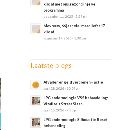
kilo af met ons gezond in je vel
programma
december 11, 2025 - 2:29 pm
Mevrouw, 66 jaar, viel maar liefst 17
s
kilo af
augustus 17, 2025 - 1:30 pm
Laatste blogs
Afvallen én geld verdienen – actie
april 28, 2026 - 10:54 am
LPG endermologie VSS behandeling:
Vitaliteit Stress Slaap
april 15, 2026 - 7:30 pm
LPG endermologie Silhouette Reset
behandeling