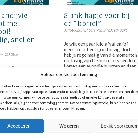
 andijvie
Slank hapje voor bij
ot met
de “borrel”
ol!
AFSLANKEN
,
NIEUWS
,
RECEPTEN
,
VOEDING
ig, snel en
Je wilt een paar kilo afvallen (of
meer) en je bent goed bezig. Toch
EN
,
VOEDING
heb je regelmatig van die momenten
die lastig zijn De buren of vrienden
komen een avondje buurten en daar
 voor 2 personen:
horen meestal toch gezellige en
oemkool, light-roomkaas,
Beheer cookie toestemming
lekkere hapjes bij. Nu zijn de vette…
of mager rundergehakt
zijn shoarmareepjes
de beste ervaringen te bieden, gebruiken wij technologieën zoals cookies om
wel wat vetter)
januari 10, 2020
ormatie over je apparaat op te slaan en/of te raadplegen. Door in te stemmen met dez
jze: Maak een "puree"
hnologieën kunnen wij gegevens zoals surfgedrag of unieke ID's op deze site
kool, vermengd met
werken. Als je geen toestemming geeft of uw toestemming intrekt, kan dit een nadel
loed hebben op bepaalde functies en mogelijkheden.
0
Accepteren
Weigeren
Bekijk voorkeuren