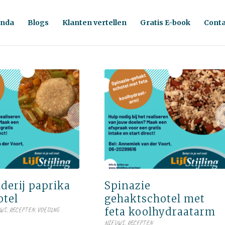
nda
Blogs
Klanten vertellen
Gratis E-book
Conta
derij paprika
Spinazie
tel
gehaktschotel met
feta koolhydraatarm
UWS
,
RECEPTEN
,
VOEDING
NIEUWS
,
RECEPTEN