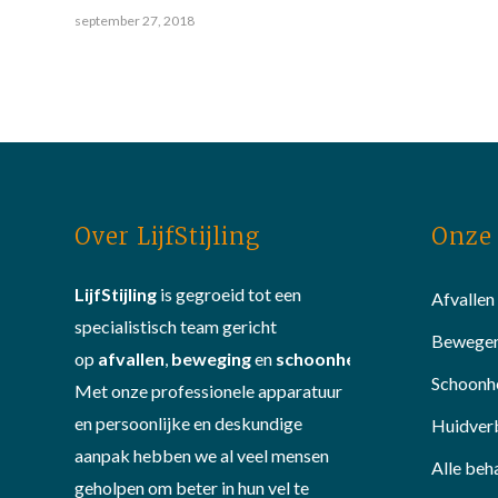
september 27, 2018
Over LijfStijling
Onze 
LijfStijling
is gegroeid tot een
Afvallen
specialistisch team gericht
Bewege
op
afvallen
,
beweging
en
schoonheid
.
Schoonh
Met onze professionele apparatuur
en persoonlijke en deskundige
Huidver
aanpak hebben we al veel mensen
Alle beh
geholpen om beter in hun vel te