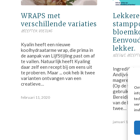
WRAPS met
Lekkere
verschillende variaties
stampp
bloemko
RECEPTEN
,
VOEDING
Eenvoud
Kyalin heeft een nieuwe
lekker.
koolhydraatarme wrap, die prima in
de aanpak van LijfStijling past om af
NIEUWS
,
RECEPT
te vallen. Natuurlijk heeft Kyaling
daar zelf een recept bij om eens uit
Ingrediënten
te proberen. Maar ... ook heb ik twee
Andijvie, bl
varianten ontvangen van een
magere ham 
creatieve…
(Op de foto 
Om 
gebruikt; is 
inf
Bereidingswi
februari 11, 2020
tec
van de bloem
ver
twee…
inv
januari 10, 202