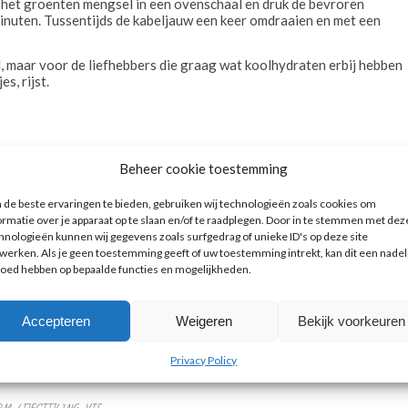
 het groenten mengsel in een ovenschaal en druk de bevroren
minuten. Tussentijds de kabeljauw een keer omdraaien en met een
jd, maar voor de liefhebbers die graag wat koolhydraten erbij hebben
s, rijst.
Beheer cookie toestemming
de beste ervaringen te bieden, gebruiken wij technologieën zoals cookies om
ormatie over je apparaat op te slaan en/of te raadplegen. Door in te stemmen met dez
hnologieën kunnen wij gegevens zoals surfgedrag of unieke ID's op deze site
werken. Als je geen toestemming geeft of uw toestemming intrekt, kan dit een nadel
loed hebben op bepaalde functies en mogelijkheden.
Accepteren
Weigeren
Bekijk voorkeuren
Privacy Policy
RM
,
LIJFSTIJLING
,
VIS