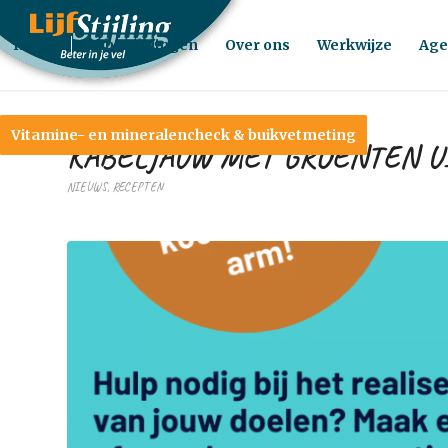
Home
Behandelingen
Over ons
Werkwijze
Age
Vitamine- en mineralencheck & buikvetmeting
KABELJAUW MET GROENTEN U
NIEUWS
,
RECEPTEN