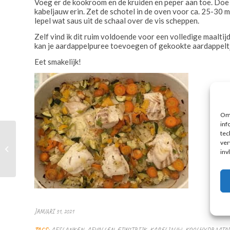
Voeg er de kookroom en de kruiden en peper aan toe. Doe
kabeljauw erin. Zet de schotel in de oven voor ca. 25-30 
lepel wat saus uit de schaal over de vis scheppen.
Zelf vind ik dit ruim voldoende voor een volledige maalti
kan je aardappelpuree toevoegen of gekookte aardappeltje
Eet smakelijk!
Om 
inf
tec
ver
Bleekselderij paprika
inv
wokschotel
JANUARI 31, 2021
TAGS:
AFSLANKEN
,
AFVALLEN
,
EIWITRIJK
,
KABELJAUW
,
KOOLHYDRAATA