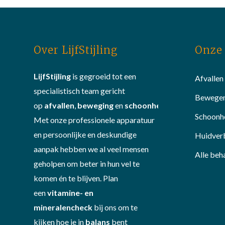
Over LijfStijling
Onze 
LijfStijling
is gegroeid tot een
Afvallen
specialistisch team gericht
Bewege
op
afvallen
,
beweging
en
schoonheid
.
Schoonh
Met onze professionele apparatuur
en persoonlijke en deskundige
Huidver
aanpak hebben we al veel mensen
Alle beh
geholpen om beter in hun vel te
komen én te blijven. Plan
een
vitamine- en
mineralencheck
bij ons om te
kijken hoe je in
balans
bent