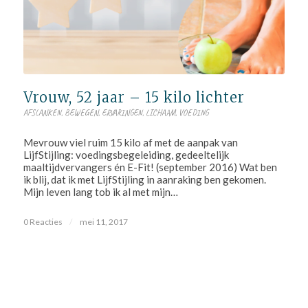
Vrouw, 52 jaar – 15 kilo lichter
AFSLANKEN
,
BEWEGEN
,
ERVARINGEN
,
LICHAAM
,
VOEDING
Mevrouw viel ruim 15 kilo af met de aanpak van
LijfStijling: voedingsbegeleiding, gedeeltelijk
maaltijdvervangers én E-Fit! (september 2016) Wat ben
ik blij, dat ik met LijfStijling in aanraking ben gekomen.
Mijn leven lang tob ik al met mijn…
0 Reacties
/
mei 11, 2017