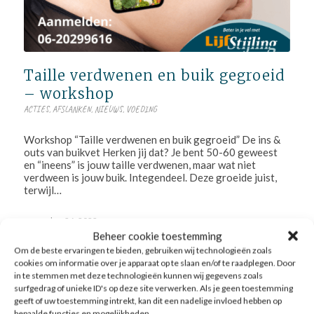
Taille verdwenen en buik gegroeid
– workshop
ACTIES
,
AFSLANKEN
,
NIEUWS
,
VOEDING
Workshop “Taille verdwenen en buik gegroeid” De ins &
outs van buikvet Herken jij dat? Je bent 50-60 geweest
en “ineens” is jouw taille verdwenen, maar wat niet
verdween is jouw buik. Integendeel. Deze groeide juist,
terwijl…
november 26, 2022
Beheer cookie toestemming
Om de beste ervaringen te bieden, gebruiken wij technologieën zoals
cookies om informatie over je apparaat op te slaan en/of te raadplegen. Door
in te stemmen met deze technologieën kunnen wij gegevens zoals
surfgedrag of unieke ID's op deze site verwerken. Als je geen toestemming
geeft of uw toestemming intrekt, kan dit een nadelige invloed hebben op
bepaalde functies en mogelijkheden.