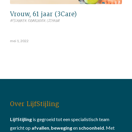
Vrouw, 61 jaar (3Care)
AFSLANKEN
,
ERVARINGEN
,
LICHAAM
mei 1, 2022
Over LijfStijling
LijfStijling
is gegroeid tot een specialistisch team
gericht op
afvallen
,
beweging
en
schoonheid
. Met