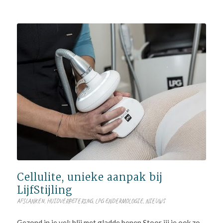
Cellulite, unieke aanpak bij
LijfStijling
AFSLANKEN
,
HUIDVERBETERING
,
LPG ENDERMOLOGIE
,
NIEUWS
Gezond in je vel: blij met gladde benen Stoor jij je ook zo